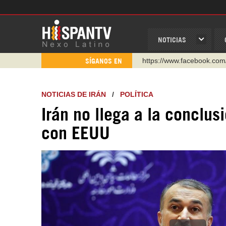
NOTICIAS
https://www.facebook.com
https://www.youtube.com/
SÍGANOS EN
http://twitter.com/nexo_lat
https://t.me/hispantvcanal
NOTICIAS DE IRÁN
/
POLÍTICA
https://urmedium.com/c/h
Irán no llega a la conclus
WhatsApp y Viber: +98 92
con EEUU
Instagram como: hispan_t