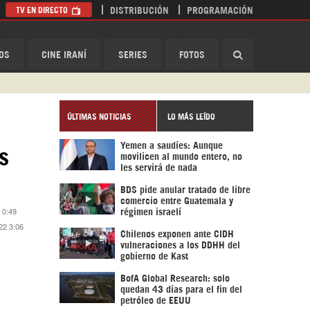
TV EN DIRECTO
DISTRIBUCIÓN
PROGRAMACIÓN
HispanTV
OS
CINE IRANÍ
SERIES
FOTOS
ÚLTIMAS NOTICIAS
LO MÁS LEÍDO
Yemen a saudíes: Aunque
s
movilicen al mundo entero, no
les servirá de nada
BDS pide anular tratado de libre
comercio entre Guatemala y
 0:49
régimen israelí
22 3:06
Chilenos exponen ante CIDH
vulneraciones a los DDHH del
gobierno de Kast
BofA Global Research: solo
quedan 43 días para el fin del
petróleo de EEUU