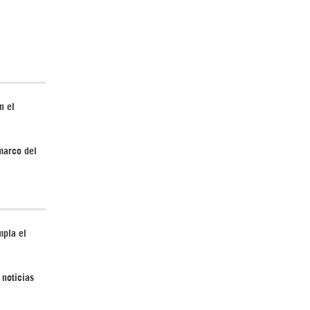
Irán pide “tolerancia cero” ante ataques
contra instalaciones nucleares | Detrás de
la Razón
n el
marco del
¿Cómo será el Golfo Pérsico sin EEUU?
mpla el
 noticias