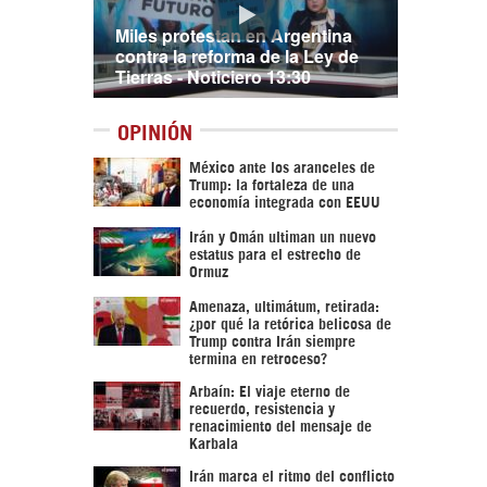
Miles protestan en Argentina
contra la reforma de la Ley de
Tierras - Noticiero 13:30
OPINIÓN
México ante los aranceles de
Trump: la fortaleza de una
economía integrada con EEUU
Irán y Omán ultiman un nuevo
estatus para el estrecho de
Ormuz
Amenaza, ultimátum, retirada:
¿por qué la retórica belicosa de
Trump contra Irán siempre
termina en retroceso?
Arbaín: El viaje eterno de
recuerdo, resistencia y
renacimiento del mensaje de
Karbala
Irán marca el ritmo del conflicto