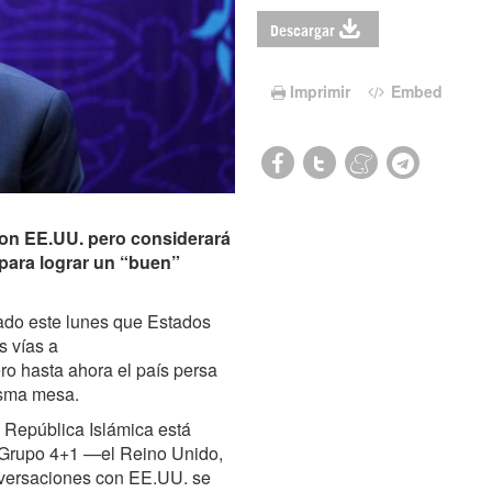
Descargar
Imprimir
Embed
con EE.UU. pero considerará
 para lograr un “buen”
mado este lunes que Estados
s vías a
ro hasta ahora el país persa
isma mesa.
a República Islámica está
l Grupo 4+1 —el Reino Unido,
versaciones con EE.UU. se