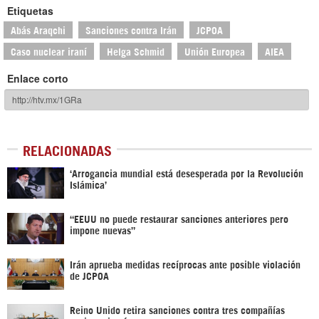
Etiquetas
Abás Araqchi
Sanciones contra Irán
JCPOA
Caso nuclear iraní
Helga Schmid
Unión Europea
AIEA
Enlace corto
RELACIONADAS
‘Arrogancia mundial está desesperada por la Revolución
Islámica’
“EEUU no puede restaurar sanciones anteriores pero
impone nuevas”
Irán aprueba medidas recíprocas ante posible violación
de JCPOA
Reino Unido retira sanciones contra tres compañías