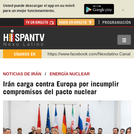
Usted puede descargar el app en su móvil
×
para un mejor funcionamiento.
PROGRAMACIÓN
TV EN DIRECTO
RADIO EN DIRECTO
https://www.facebook.com/Nexolatino.Canal
SÍGANOS EN
https://www.youtube.com/@nexo_latino
http://twitter.com/nexo_latino
NOTICIAS DE IRÁN
/
ENERGÍA NUCLEAR
https://t.me/hispantvcanal
Irán carga contra Europa por incumplir
https://urmedium.com/c/hispantv
compromisos del pacto nuclear
WhatsApp y Viber: +98 921 79 29 404
Instagram como: hispan_tv