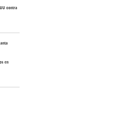
EUU contra
lanta
os en