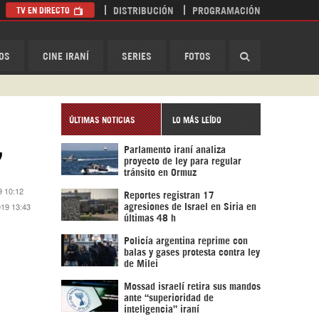
TV EN DIRECTO
DISTRIBUCIÓN
PROGRAMACIÓN
HispanTV
OS
CINE IRANÍ
SERIES
FOTOS
ÚLTIMAS NOTICIAS
LO MÁS LEÍDO
Parlamento iraní analiza
”
proyecto de ley para regular
tránsito en Ormuz
9 10:12
Reportes registran 17
2019 13:43
agresiones de Israel en Siria en
últimas 48 h
Policía argentina reprime con
balas y gases protesta contra ley
de Milei
Mossad israelí retira sus mandos
ante “superioridad de
inteligencia” iraní