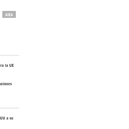
AIEA
Irán pide “tolerancia cero” ante ataques
contra instalaciones nucleares | Detrás de
la Razón
ara la UE
laciones
¿Cómo será el Golfo Pérsico sin EEUU?
EUU a su