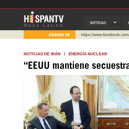
NOTICIAS
https://www.youtube.com/
SÍGANOS EN
http://twitter.com/nexo_lat
https://t.me/hispantvcanal
NOTICIAS DE IRÁN
/
ENERGÍA NUCLEAR
https://urmedium.com/c/h
“EEUU mantiene secuestra
WhatsApp y Viber: +98 92
Instagram como: hispan_t
https://www.facebook.com