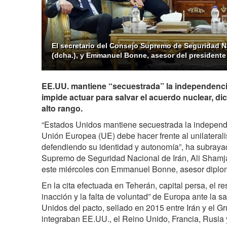
El secretario del Consejo Supremo de Seguridad Na
(dcha.), y Emmanuel Bonne, asesor del presidente 
EE.UU. mantiene “secuestrada” la independenci
impide actuar para salvar el acuerdo nuclear, di
alto rango.
“Estados Unidos mantiene secuestrada la independ
Unión Europea (UE) debe hacer frente al unilatera
defendiendo su identidad y autonomía”, ha subrayad
Supremo de Seguridad Nacional de Irán, Ali Shamj
este miércoles con Emmanuel Bonne, asesor diplomá
En la cita efectuada en Teherán, capital persa, el re
inacción y la falta de voluntad” de Europa ante la sa
Unidos del pacto, sellado en 2015 entre Irán y el 
integraban EE.UU., el Reino Unido, Francia, Rusia