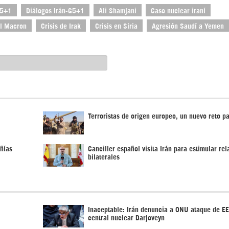
 5+1
Diálogos Irán-G5+1
Ali Shamjani
Caso nuclear iraní
l Macron
Crisis de Irak
Crisis en Siria
Agresión Saudí a Yemen
Terroristas de origen europeo, un nuevo reto p
ñías
Canciller español visita Irán para estimular re
bilaterales
Inaceptable: Irán denuncia a ONU ataque de E
central nuclear Darjoveyn