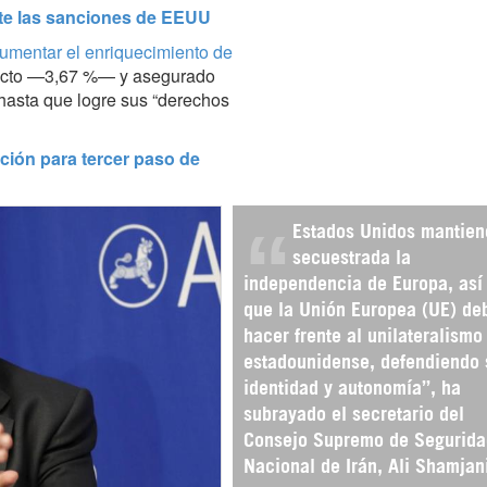
ante las sanciones de EEUU
aumentar el enriquecimiento de
 pacto —3,67 %— y asegurado
 hasta que logre sus “derechos
ción para tercer paso de
Estados Unidos mantien
secuestrada la
independencia de Europa, así
que la Unión Europea (UE) de
hacer frente al unilateralismo
estadounidense, defendiendo 
identidad y autonomía”, ha
subrayado el secretario del
Consejo Supremo de Segurida
Nacional de Irán, Ali Shamjan