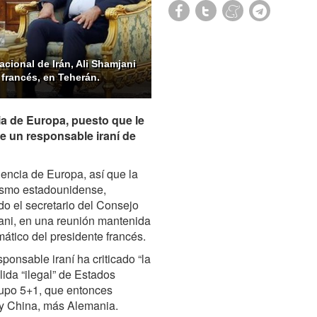
cional de Irán, Ali Shamjani
francés, en Teherán.
a de Europa, puesto que le
ce un responsable iraní de
encia de Europa, así que la
lismo estadounidense,
o el secretario del Consejo
ani, en una reunión mantenida
tico del presidente francés.
sponsable iraní ha criticado “la
lida “ilegal” de Estados
Grupo 5+1, que entonces
 y China, más Alemania.