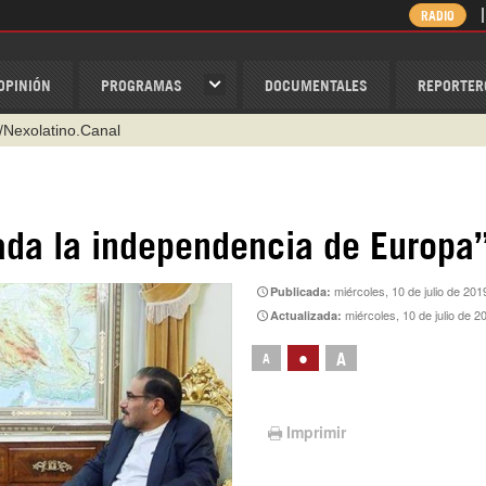
RADIO
OPINIÓN
PROGRAMAS
DOCUMENTALES
REPORTER
@nexo_latino
ino
ispantv
da la independencia de Europa
1 79 29 404
miércoles, 10 de julio de 201
Publicada:
v
miércoles, 10 de julio de 
Actualizada:
/Nexolatino.Canal
•
A
A
Imprimir