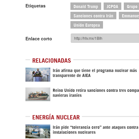
Etiquetas
Donald Trump
JCPOA
Grupo
Sanciones contra Irán
Emmanue
Unión Europea
Enlace corto
RELACIONADAS
Irán afirma que tiene el programa nuclear más
transparente de AIEA
Reino Unido retira sanciones contra tres compa
navieras iraníes
ENERGÍA NUCLEAR
Irán pide “tolerancia cero” ante ataques contra
instalaciones nucleares