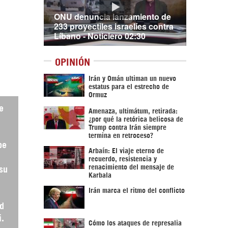
ONU denuncia lanzamiento de
233 proyectiles israelíes contra
Líbano - Noticiero 02:30
OPINIÓN
Irán y Omán ultiman un nuevo
estatus para el estrecho de
Ormuz
e
Amenaza, ultimátum, retirada:
¿por qué la retórica belicosa de
Trump contra Irán siempre
termina en retroceso?
be
Arbaín: El viaje eterno de
recuerdo, resistencia y
renacimiento del mensaje de
su
Karbala
Irán marca el ritmo del conflicto
d
i.
Cómo los ataques de represalia