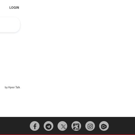


