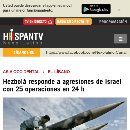
Usted puede descargar el app en su móvil
×
para un mejor funcionamiento.
PROGRAMACIÓN
TV EN DIRECTO
RADIO EN DIRECTO
https://www.facebook.com/Nexolatino.Canal
SÍGANOS EN
https://www.youtube.com/@nexo_latino
http://twitter.com/nexo_latino
ASIA OCCIDENTAL
/
EL LÍBANO
https://t.me/hispantvcanal
Hezbolá responde a agresiones de Israel
https://urmedium.com/c/hispantv
con 25 operaciones en 24 h
WhatsApp y Viber: +98 921 79 29 404
Instagram como: hispan_tv