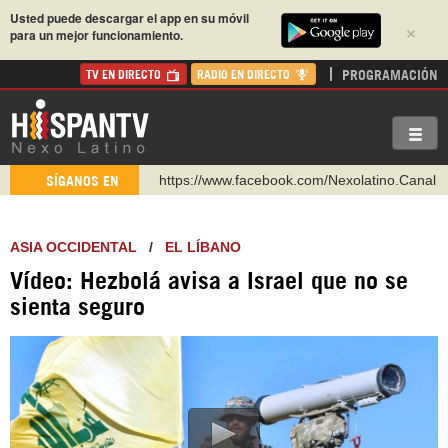
Usted puede descargar el app en su móvil
×
para un mejor funcionamiento.
PROGRAMACIÓN
TV EN DIRECTO
RADIO EN DIRECTO
https://www.facebook.com/Nexolatino.Canal
SÍGANOS EN
https://www.youtube.com/@nexo_latino
http://twitter.com/nexo_latino
ASIA OCCIDENTAL
/
EL LÍBANO
https://t.me/hispantvcanal
Vídeo: Hezbolá avisa a Israel que no se
https://urmedium.com/c/hispantv
sienta seguro
WhatsApp y Viber: +98 921 79 29 404
Instagram como: hispan_tv