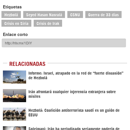
Etiquetas
Hezbolá
Seyed Hasan Nasralá
CSNU
Guerra de 33 días
Crisis en Siria
Crisis de Irak
Enlace corto
RELACIONADAS
Informe: Israel, atrapado en la red de “fuerte disuasión”
de Hezbolá
Irán afrontará cualquier injerencia extranjera sobre
misiles
Hezbolá: Coalición antiterrorista saudí es un guión de
EEUU
Soleimani: Irán ha perjudicado seriamente poderío de