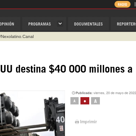
RADIO
OPINIÓN
PROGRAMAS
DOCUMENTALES
REPORTER
@nexo_latino
ino
ispantv
EUU destina $40 000 millones a
1 79 29 404
v
/Nexolatino.Canal
viernes, 20 de mayo de 2022
Publicada:
•
A
A
Imprimir