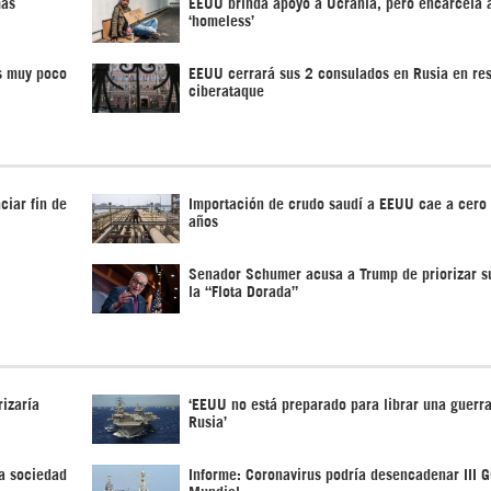
mas
EEUU brinda apoyo a Ucrania, pero encarcela 
‘homeless’
es muy poco
EEUU cerrará sus 2 consulados en Rusia en re
ciberataque
ciar fin de
Importación de crudo saudí a EEUU cae a cero 
años
Senador Schumer acusa a Trump de priorizar s
la “Flota Dorada”
izaría
‘EEUU no está preparado para librar una guerra
Rusia’
a sociedad
Informe: Coronavirus podría desencadenar III G
Mundial