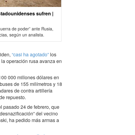
stadounidenses sufren |
guerra de poder” ante Rusia,
ias, según un analista.
Biden,
“casi ha agotado”
los
e la operación rusa avanza en
100 000 millones dólares en
obuses de 155 milímetros y 18
dares de contra artillería
de repuesto.
el pasado 24 de febrero, que
“desnazificación” del vecino
enski, ha pedido más armas a