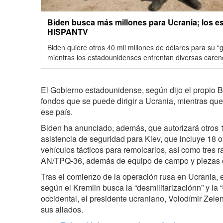
Biden busca más millones para Ucrania; los e
HISPANTV
Biden quiere otros 40 mil millones de dólares para su “
mientras los estadounidenses enfrentan diversas carenc
El Gobierno estadounidense, según dijo el propio 
fondos que se puede dirigir a Ucrania, mientras qu
ese país.
Biden ha anunciado, además, que autorizará otros 
asistencia de seguridad para Kiev, que incluye 18 
vehículos tácticos para remolcarlos, así como tres ra
AN/TPQ-36, además de equipo de campo y piezas 
Tras el comienzo de la operación rusa en Ucrania, 
según el Kremlin busca la “desmilitarizaciónn” y la 
occidental, el presidente ucraniano, Volodímir Zel
sus aliados.