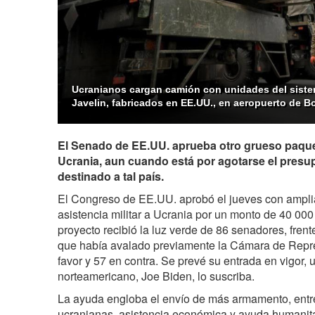
Ucranianos cargan camión con unidades del sist
Javelin, fabricados en EE.UU., en aeropuerto de Bo
El Senado de EE.UU. aprueba otro grueso paquet
Ucrania, aun cuando está por agotarse el pres
destinado a tal país.
El Congreso de EE.UU. aprobó el jueves con ampli
asistencia militar a Ucrania por un monto de 40 000
proyecto recibió la luz verde de 86 senadores, frente
que había avalado previamente la Cámara de Repre
favor y 57 en contra. Se prevé su entrada en vigor, 
norteamericano, Joe Biden, lo suscriba.
La ayuda engloba el envío de más armamento, entr
ucranianas, asistencia económica y ayuda humanitar