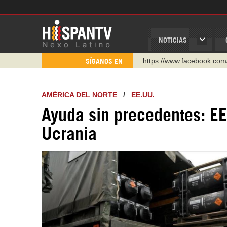
NOTICIAS
https://www.youtube.com/
SÍGANOS EN
http://twitter.com/nexo_lat
https://t.me/hispantvcanal
AMÉRICA DEL NORTE
/
EE.UU.
https://urmedium.com/c/h
Ayuda sin precedentes: E
WhatsApp y Viber: +98 92
Ucrania
Instagram como: hispan_t
https://www.facebook.com