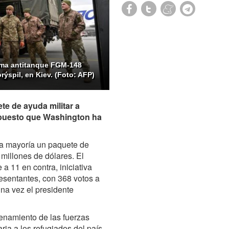
ema antitanque FGM-148
rýspil, en Kiev. (Foto: AFP)
e de ayuda militar a
upuesto que Washington ha
a mayoría un paquete de
 millones de dólares. El
 a 11 en contra, iniciativa
sentantes, con 368 votos a
una vez el presidente
enamiento de las fuerzas
ia a los refugiados del país