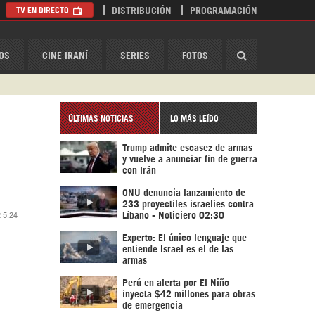
TV EN DIRECTO
DISTRIBUCIÓN
PROGRAMACIÓN
HispanTV
OS
CINE IRANÍ
SERIES
FOTOS
ÚLTIMAS NOTICIAS
LO MÁS LEÍDO
Trump admite escasez de armas
y vuelve a anunciar fin de guerra
con Irán
ONU denuncia lanzamiento de
233 proyectiles israelíes contra
 5:24
Líbano - Noticiero 02:30
Experto: El único lenguaje que
entiende Israel es el de las
armas
Perú en alerta por El Niño
inyecta $42 millones para obras
de emergencia