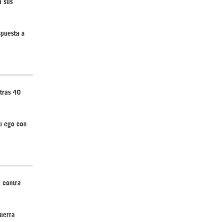
a sus
spuesta a
Irán pide “tolerancia cero” ante ataques
contra instalaciones nucleares | Detrás de
la Razón
tras 40
u ego con
“Cobarde crimen de guerra”: Irán denuncia
ataque de EEUU a su hospital infantil |
Detrás de la Razón
 contra
uerra