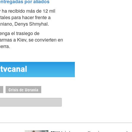
entregadas por aliados
ev ha recibido más de 12 mil
tales para hacer frente a
raniano, Denys Shmyhal.
enga el trasiego de
armas a Kiev, se convierten en
erra.
n
Crisis de Ucrania