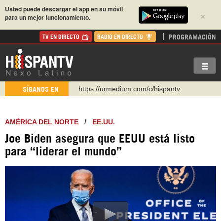
Usted puede descargar el app en su móvil
×
para un mejor funcionamiento.
PROGRAMACIÓN
TV EN DIRECTO
RADIO EN DIRECTO
https://urmedium.com/c/hispantv
SÍGANOS EN
WhatsApp y Viber: +98 921 79 29 404
Instagram como: hispan_tv
AMÉRICA DEL NORTE
/
EE.UU.
https://www.facebook.com/Nexolatino.Canal
Joe Biden asegura que EEUU está listo
https://www.youtube.com/@nexo_latino
para “liderar el mundo”
http://twitter.com/nexo_latino
https://t.me/hispantvcanal