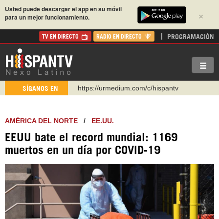
Usted puede descargar el app en su móvil
×
para un mejor funcionamiento.
PROGRAMACIÓN
TV EN DIRECTO
RADIO EN DIRECTO
https://urmedium.com/c/hispantv
SÍGANOS EN
WhatsApp y Viber: +98 921 79 29 404
Instagram como: hispan_tv
AMÉRICA DEL NORTE
/
EE.UU.
https://www.facebook.com/Nexolatino.Canal
EEUU bate el record mundial: 1169
https://www.youtube.com/@nexo_latino
muertos en un día por COVID-19
http://twitter.com/nexo_latino
https://t.me/hispantvcanal