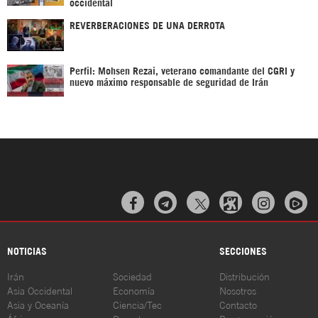
occidental
REVERBERACIONES DE UNA DERROTA
Perfil: Mohsen Rezai, veterano comandante del CGRI y
nuevo máximo responsable de seguridad de Irán



NOTICIAS
SECCIONES
Irán
Sociedad
Distribución
Asia Occidental
Economía
Nosotros
Asia y Oceanía
Ciencia/Tec
Contacto