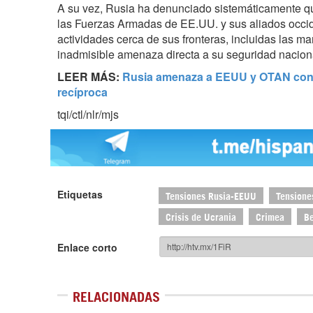
A su vez, Rusia ha denunciado sistemáticamente q
las Fuerzas Armadas de EE.UU. y sus aliados occid
actividades cerca de sus fronteras, incluidas las m
inadmisible amenaza directa a su seguridad nacion
LEER MÁS:
Rusia amenaza a EEUU y OTAN con r
recíproca
tqi/ctl/nlr/mjs
Etiquetas
Tensiones Rusia-EEUU
Tensione
Crisis de Ucrania
Crimea
B
Enlace corto
RELACIONADAS