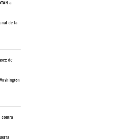
 OTAN a
anal de la
Irán pide “tolerancia cero” ante ataques
contra instalaciones nucleares | Detrás de
la Razón
asez de
 Washington
“Cobarde crimen de guerra”: Irán denuncia
ataque de EEUU a su hospital infantil |
Detrás de la Razón
 contra
uerra