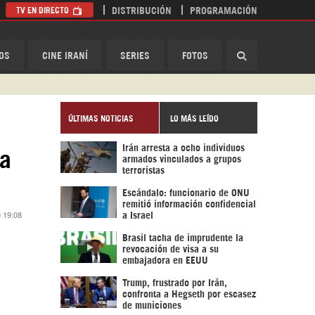
TV EN DIRECTO
DISTRIBUCIÓN
PROGRAMACIÓN
HispanTV
OS
CINE IRANÍ
SERIES
FOTOS
ÚLTIMAS NOTICIAS
LO MÁS LEÍDO
Irán arresta a ocho individuos
 a
armados vinculados a grupos
terroristas
Escándalo: funcionario de ONU
remitió información confidencial
9 19:08
a Israel
Brasil tacha de imprudente la
revocación de visa a su
embajadora en EEUU
Trump, frustrado por Irán,
confronta a Hegseth por escasez
de municiones