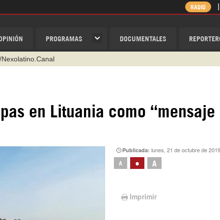
RADIO
OPINIÓN
PROGRAMAS
DOCUMENTALES
REPORTER
@nexo_latino
ino
ispantv
opas en Lituania como “mensaje
1 79 29 404
v
/Nexolatino.Canal
lunes, 21 de octubre de 201
Publicada:
•
A
A
Imprimir