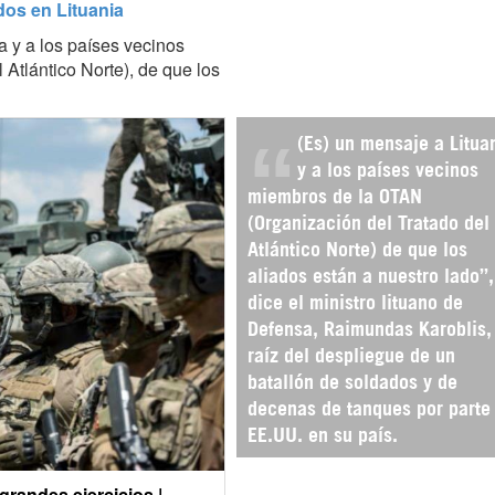
os en Lituania
a y a los países vecinos
Atlántico Norte), de que los
(Es) un mensaje a Litua
y a los países vecinos
miembros de la OTAN
(Organización del Tratado del
Atlántico Norte) de que los
aliados están a nuestro lado”,
dice el ministro lituano de
Defensa, Raimundas Karoblis,
raíz del despliegue de un
batallón de soldados y de
decenas de tanques por parte
EE.UU. en su país.
grandes ejercicios |