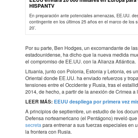
HISPANTV
En preparación ante potenciales amenazas, EE.UU. de
contingente en los últimos 25 años en el marco de los 
20’.
Por su parte, Ben Hodges, un excomandante de las f
estadounidense, ha dicho que la nueva medida mues
el compromiso de EE.UU. con la Alianza Atlántica.
Lituania, junto con Polonia, Estonia y Letonia, es 
Oriental donde EE.UU. ha enviado refuerzos y trop
tensiones entre el Occidente y Rusia, tras el estalli
2014, de hecho, a partir de la anexión de Crimea a
LEER MÁS:
EEUU despliega por primera vez misi
A principios de septiembre, un estudio de los doc
Defensa norteamericano (el Pentágono) reveló qu
secreta
para entrenar a sus fuerzas especiales en u
la frontera con Rusia.