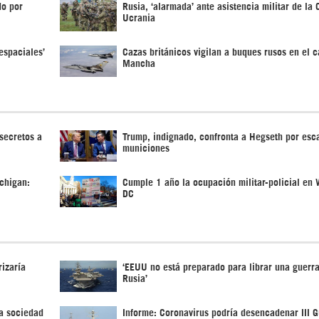
do por
Rusia, ‘alarmada’ ante asistencia militar de la
Ucrania
espaciales’
Cazas británicos vigilan a buques rusos en el c
Mancha
 secretos a
Trump, indignado, confronta a Hegseth por esc
municiones
chigan:
Cumple 1 año la ocupación militar-policial en
DC
izaría
‘EEUU no está preparado para librar una guerra
Rusia’
a sociedad
Informe: Coronavirus podría desencadenar III G