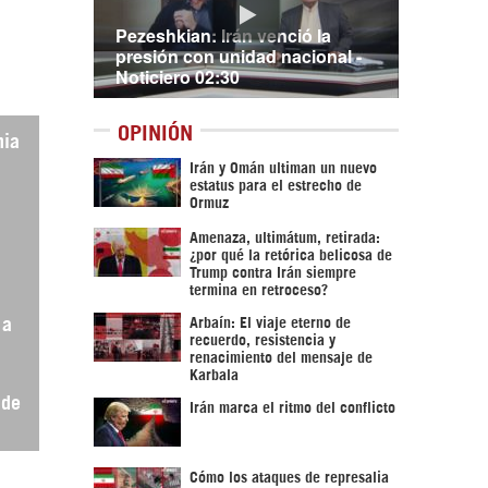
Pezeshkian: Irán venció la
presión con unidad nacional -
Noticiero 02:30
OPINIÓN
nia
Irán y Omán ultiman un nuevo
estatus para el estrecho de
Ormuz
Amenaza, ultimátum, retirada:
¿por qué la retórica belicosa de
Trump contra Irán siempre
termina en retroceso?
 a
Arbaín: El viaje eterno de
recuerdo, resistencia y
renacimiento del mensaje de
Karbala
 de
Irán marca el ritmo del conflicto
Cómo los ataques de represalia