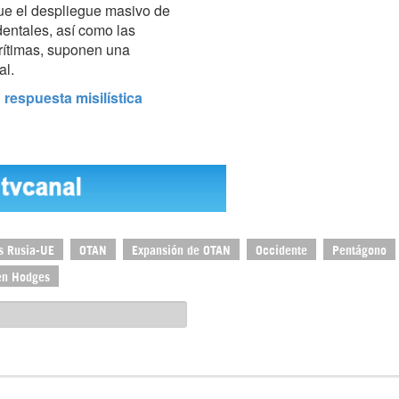
ue el despliegue masivo de
entales, así como las
arítimas, suponen una
al.
espuesta misilística
s Rusia-UE
OTAN
Expansión de OTAN
Occidente
Pentágono
en Hodges