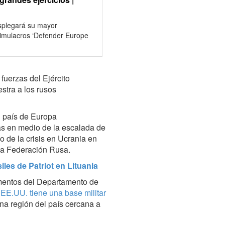
splegará su mayor
simulacros ‘Defender Europe
uerzas del Ejército
tra a los rusos
un país de Europa
as en medio de la escalada de
do de la crisis en Ucrania en
 la Federación Rusa.
les de Patriot en Lituania
umentos del Departamento de
e
EE.UU. tiene una base militar
na región del país cercana a