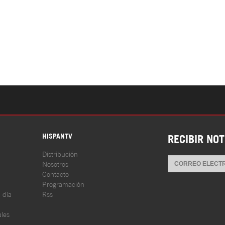
S
HISPANTV
RECIBIR NOT
Distribución
Nosotros
Contacto
Programación
l día
Rss
les