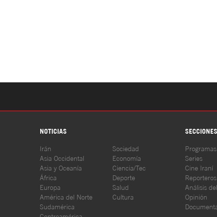
NOTICIAS
SECCIONE
Irán
Sociedad
Programas
Asia Occidental
Economía
Series
Asia y Oceanía
Ciencia/Tec
Cine Iraní
África
Deporte
Reporteros
Europa
Salud
Análisis de
América del Norte
Cultura
Opinión
Sudamérica
Documenta
Centroamérica