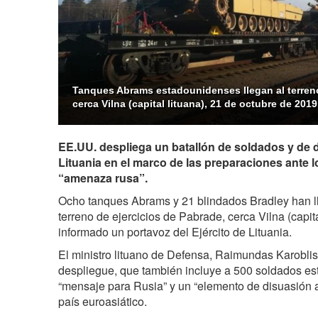
Tanques Abrams estadounidenses llegan al terreno
cerca Vilna (capital lituana), 21 de octubre de 2019
EE.UU. despliega un batallón de soldados y de
Lituania en el marco de las preparaciones ante l
“amenaza rusa”.
Ocho tanques Abrams y 21 blindados Bradley han ll
terreno de ejercicios de Pabrade, cerca Vilna (capit
informado un portavoz del Ejército de Lituania.
El ministro lituano de Defensa, Raimundas Karoblis
despliegue, que también incluye a 500 soldados e
“mensaje para Rusia” y un “elemento de disuasión 
país euroasiático.