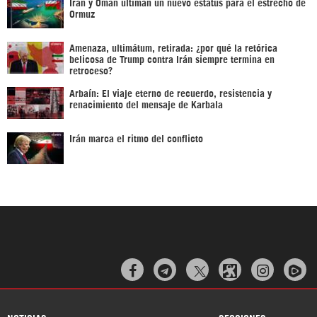
Irán y Omán ultiman un nuevo estatus para el estrecho de
Ormuz
Amenaza, ultimátum, retirada: ¿por qué la retórica
belicosa de Trump contra Irán siempre termina en
retroceso?
Arbaín: El viaje eterno de recuerdo, resistencia y
renacimiento del mensaje de Karbala
Irán marca el ritmo del conflicto


