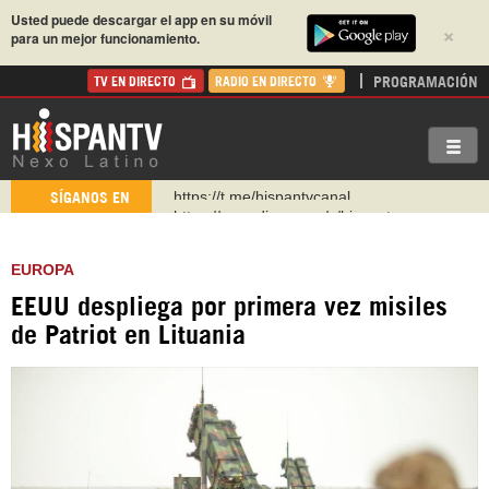
Usted puede descargar el app en su móvil
×
para un mejor funcionamiento.
PROGRAMACIÓN
TV EN DIRECTO
RADIO EN DIRECTO
https://urmedium.com/c/hispantv
SÍGANOS EN
WhatsApp y Viber: +98 921 79 29 404
Instagram como: hispan_tv
EUROPA
https://www.facebook.com/Nexolatino.Canal
EEUU despliega por primera vez misiles
https://www.youtube.com/@nexo_latino
de Patriot en Lituania
http://twitter.com/nexo_latino
https://t.me/hispantvcanal