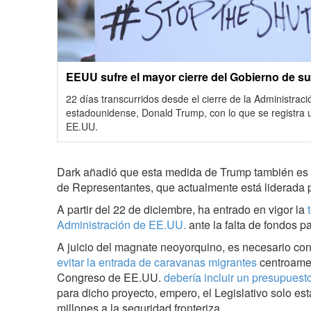
EEUU sufre el mayor cierre del Gobierno de su
22 días transcurridos desde el cierre de la Administraci
estadounidense, Donald Trump, con lo que se registra u
EE.UU.
Dark añadió que esta medida de Trump también es 
de Representantes, que actualmente está liderada 
A partir del 22 de diciembre, ha entrado en vigor la
Administración de EE.UU.
ante la falta de fondos p
A juicio del magnate neoyorquino, es necesario const
evitar la entrada de caravanas migrantes
centroamer
Congreso de EE.UU.
debería incluir un presupuest
para dicho proyecto, empero, el Legislativo solo es
millones a la seguridad fronteriza.