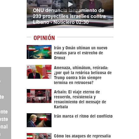
ONU denuncia lanzamiento de
233 proyectiles israelíes contra
Líbano - Noticiero 02:30
OPINIÓN
Irán y Omán ultiman un nuevo
estatus para el estrecho de
Ormuz
Amenaza, ultimátum, retirada:
¿por qué la retórica belicosa de
Trump contra Irán siempre
y
termina en retroceso?
Arbaín: El viaje eterno de
te
recuerdo, resistencia y
renacimiento del mensaje de
Karbala
ente
Irán marca el ritmo del conflicto
este
onal
n
Cómo los ataques de represalia