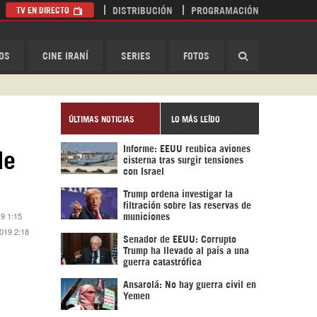
TV EN DIRECTO
DISTRIBUCIÓN
PROGRAMACIÓN
HispanTV
OS
CINE IRANÍ
SERIES
FOTOS
ÚLTIMAS NOTICIAS
LO MÁS LEÍDO
Informe: EEUU reubica aviones
de
cisterna tras surgir tensiones
con Israel
Trump ordena investigar la
filtración sobre las reservas de
19 1:15
municiones
019 2:18
Senador de EEUU: Corrupto
Trump ha llevado al país a una
guerra catastrófica
Ansarolá: No hay guerra civil en
Yemen