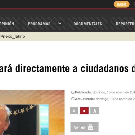
RADIO
OPINIÓN
PROGRAMAS
DOCUMENTALES
REPORTER
ino
ispantv
1 79 29 404
tará directamente a ciudadanos 
v
/Nexolatino.Canal
@nexo_latino
domingo, 13 de enero de 20
Publicada:
domingo, 13 de enero de 2
Actualizada:
•
A
A
Ver en