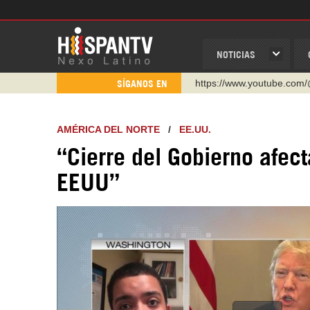
NOTICIAS
http://twitter.com/nexo_lat
SÍGANOS EN
https://t.me/hispantvcanal
https://urmedium.com/c/h
AMÉRICA DEL NORTE
/
EE.UU.
WhatsApp y Viber: +98 92
“Cierre del Gobierno afec
Instagram como: hispan_t
EEUU”
https://www.facebook.com
https://www.youtube.com/