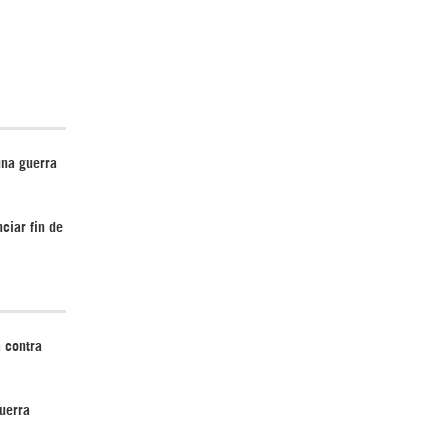
Irán pide “tolerancia cero” ante ataques
contra instalaciones nucleares | Detrás de
la Razón
una guerra
ciar fin de
¿Cómo será el Golfo Pérsico sin EEUU?
 contra
uerra