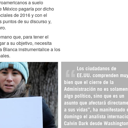
troamericanos a suelo
e México pagaría por dicho
ciales de 2016 y con el
 puntos de su discurso y,
ro.
mano que, para tener el
ar a su objetivo, necesita
a Blanca instrumentalice a los
nales.
Los ciudadanos de
EE.UU. comprenden mu
bien que el cierre de la
Administración no es solamen
algo político, sino que es un
asunto que afectará directam
a sus vidas”, ha manifestado 
domingo el analista internaci
Calvin Dark desde Washingto