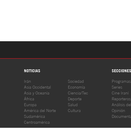
NOTICIAS
SECCIONE
Irán
Sociedad
Programas
Asia Occidental
Economía
Series
Asia y Oceanía
Ciencia/Tec
Cine Iraní
África
Deporte
Reporteros
Europa
Salud
Análisis de
América del Norte
Cultura
Opinión
Sudamérica
Documenta
Centroamérica