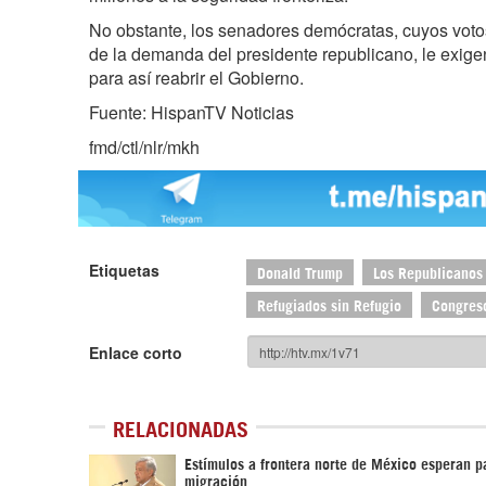
No obstante, los senadores demócratas, cuyos voto
de la demanda del presidente republicano, le exigen
para así reabrir el Gobierno.
Fuente: HispanTV Noticias
fmd/ctl/nlr/mkh
Etiquetas
Donald Trump
Los Republicanos
Refugiados sin Refugio
Congres
Enlace corto
RELACIONADAS
Estímulos a frontera norte de México esperan p
migración