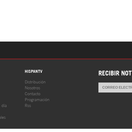
S
HISPANTV
RECIBIR NOT
Distribución
Nosotros
Contacto
Programación
l día
Rss
les