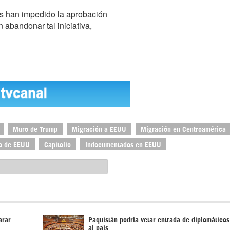
s han impedido la aprobación
 abandonar tal iniciativa,
Muro de Trump
Migración a EEUU
Migración en Centroamérica
o de EEUU
Capitolio
Indocumentados en EEUU
arar
Paquistán podría vetar entrada de diplomático
al país