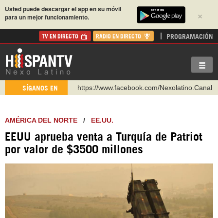
Usted puede descargar el app en su móvil
×
para un mejor funcionamiento.
PROGRAMACIÓN
TV EN DIRECTO
RADIO EN DIRECTO
https://www.facebook.com/Nexolatino.Canal
SÍGANOS EN
https://www.youtube.com/@nexo_latino
http://twitter.com/nexo_latino
AMÉRICA DEL NORTE
/
EE.UU.
https://t.me/hispantvcanal
EEUU aprueba venta a Turquía de Patriot
https://urmedium.com/c/hispantv
por valor de $3500 millones
WhatsApp y Viber: +98 921 79 29 404
Instagram como: hispan_tv