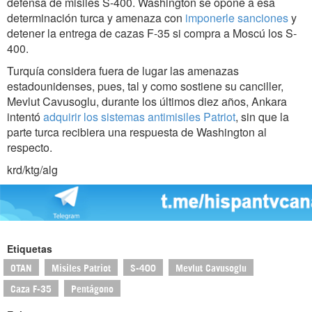
defensa de misiles S-400. Washington se opone a esa
determinación turca y amenaza con
imponerle sanciones
y
detener la entrega de cazas F-35 si compra a Moscú los S-
400.
Turquía considera fuera de lugar las amenazas
estadounidenses, pues, tal y como sostiene su canciller,
Mevlut Cavusoglu, durante los últimos diez años, Ankara
intentó
adquirir los sistemas antimisiles Patriot
, sin que la
parte turca recibiera una respuesta de Washington al
respecto.
krd/ktg/alg
Etiquetas
OTAN
Misiles Patriot
S-400
Mevlut Cavusoglu
Caza F-35
Pentágono