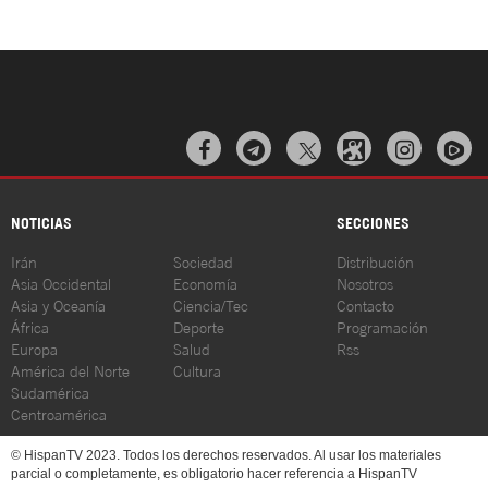



NOTICIAS
SECCIONES
Irán
Sociedad
Distribución
Asia Occidental
Economía
Nosotros
Asia y Oceanía
Ciencia/Tec
Contacto
África
Deporte
Programación
Europa
Salud
Rss
América del Norte
Cultura
Sudamérica
Centroamérica
© HispanTV 2023. Todos los derechos reservados. Al usar los materiales
parcial o completamente, es obligatorio hacer referencia a HispanTV