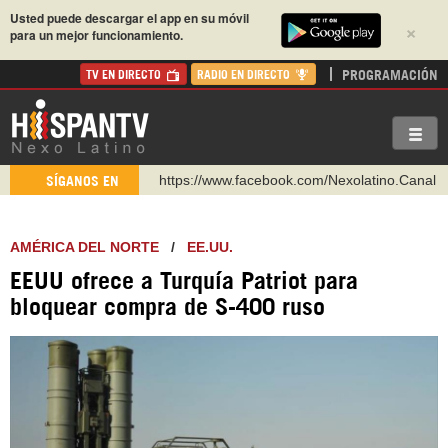
Usted puede descargar el app en su móvil
×
para un mejor funcionamiento.
PROGRAMACIÓN
TV EN DIRECTO
RADIO EN DIRECTO
https://www.facebook.com/Nexolatino.Canal
SÍGANOS EN
https://www.youtube.com/@nexo_latino
http://twitter.com/nexo_latino
AMÉRICA DEL NORTE
/
EE.UU.
https://t.me/hispantvcanal
EEUU ofrece a Turquía Patriot para
https://urmedium.com/c/hispantv
bloquear compra de S-400 ruso
WhatsApp y Viber: +98 921 79 29 404
Instagram como: hispan_tv