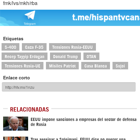
fmk/lvs/mkh/rba
Etiquetas
S-400
Caza F-35
Tensiones Rusia-EEUU
Recep Tayyip Erdogan
Donald Trump
OTAN
Tensiones Rusia-UE
Misiles Patriot
Casa Blanca
Sujoi
Enlace corto
RELACIONADAS
EEUU impone sanciones a empresas del sector de defensa
de Rusia
Tras asesinar a Soleimani, EEUU dice no querer una