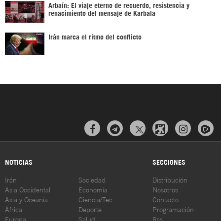
Arbaín: El viaje eterno de recuerdo, resistencia y
renacimiento del mensaje de Karbala
Irán marca el ritmo del conflicto



NOTICIAS
SECCIONES
Irán
Sociedad
Distribución
Asia Occidental
Economía
Nosotros
Asia y Oceanía
Ciencia/Tec
Contacto
África
Deporte
Programación
Europa
Salud
Rss