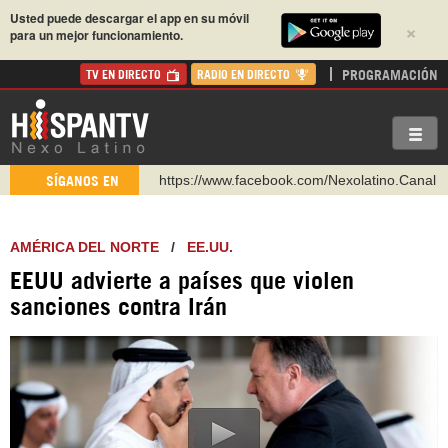
Usted puede descargar el app en su móvil
×
para un mejor funcionamiento.
PROGRAMACIÓN
TV EN DIRECTO
RADIO EN DIRECTO
https://www.facebook.com/Nexolatino.Canal
SÍGANOS EN
https://www.youtube.com/@nexo_latino
http://twitter.com/nexo_latino
AMÉRICA DEL NORTE
/
EE.UU.
https://t.me/hispantvcanal
EEUU advierte a países que violen
https://urmedium.com/c/hispantv
sanciones contra Irán
WhatsApp y Viber: +98 921 79 29 404
Instagram como: hispan_tv