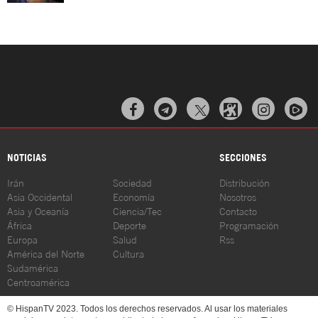



NOTICIAS
SECCIONES
Irán
Sociedad
Distribución
Asia Occidental
Economía
Nosotros
Asia y Oceanía
Ciencia/Tec
Contacto
África
Deporte
Programación
Europa
Salud
Rss
América del Norte
Cultura
Sudamérica
Centroamérica
© HispanTV 2023. Todos los derechos reservados. Al usar los materiales