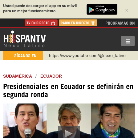
Usted puede descargar el app en su móvil
×
para un mejor funcionamiento.
PROGRAMACIÓN
TV EN DIRECTO
RADIO EN DIRECTO
https://www.youtube.com/@nexo_latino
SÍGANOS EN
http://twitter.com/nexo_latino
https://t.me/hispantvcanal
SUDAMÉRICA
/
ECUADOR
https://urmedium.com/c/hispantv
Presidenciales en Ecuador se definirán en
WhatsApp y Viber: +98 921 79 29 404
segunda ronda
Instagram como: hispan_tv
https://www.facebook.com/Nexolatino.Canal