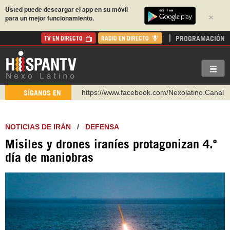
Usted puede descargar el app en su móvil
×
para un mejor funcionamiento.
PROGRAMACIÓN
TV EN DIRECTO
RADIO EN DIRECTO
https://www.facebook.com/Nexolatino.Canal
SÍGANOS EN
https://www.youtube.com/@nexo_latino
http://twitter.com/nexo_latino
NOTICIAS DE IRÁN
/
DEFENSA
https://t.me/hispantvcanal
Misiles y drones iraníes protagonizan 4.º
https://urmedium.com/c/hispantv
día de maniobras
WhatsApp y Viber: +98 921 79 29 404
Instagram como: hispan_tv