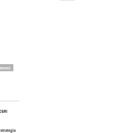
El Hombre eterno | Parte 2
amenei
CGRI de Irán asesta duros golpes a EEUU
con ataque simultáneo en Asia Occidental |
Detrás de la Razón
 CGRI
strategia