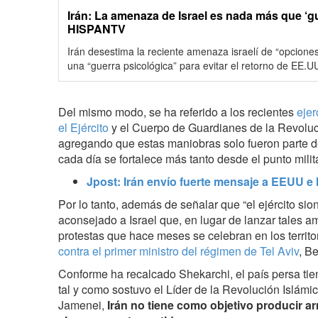
Irán: La amenaza de Israel es nada más que ‘gu
HISPANTV
Irán desestima la reciente amenaza israelí de “opcione
una “guerra psicológica” para evitar el retorno de EE.UU
Del mismo modo, se ha referido a los recientes
ejer
el Ejército
y el Cuerpo de Guardianes de la Revoluci
agregando que estas maniobras solo fueron parte de
cada día se fortalece más tanto desde el punto mili
Jpost: Irán envío fuerte mensaje a EEUU e
Por lo tanto, además de señalar que “el ejército sion
aconsejado a Israel que, en lugar de lanzar tales a
protestas que hace meses se celebran en los territ
contra el primer ministro del régimen de Tel Aviv
, B
Conforme ha recalcado Shekarchi, el país persa ti
tal y como sostuvo el Líder de la Revolución Islámic
Jamenei,
Irán no tiene como objetivo producir a