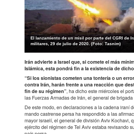
El lanzamiento de un misil por parte del CGRI de I
militares, 29 de julio de 2020. (Foto: Tasnim)
Irán advierte a Israel que, si comete el más míni
Islámica, esta pondrá fin a la existencia de dich
“Si los sionistas cometen una tontería o un erro
contra Irán, harán frente a una reacción que destr
fin de su régimen”
, ha dicho este miércoles el po
las Fuerzas Armadas de Irán, el general de brigada
De este modo, en declaraciones a la cadena iraní d
mando castrense persa ha respondido a las afirmaci
mayor israelí, el general de división Aviv Kochavi, 
ejército del régimen de Tel Aviv estaba revisando s
país persa.