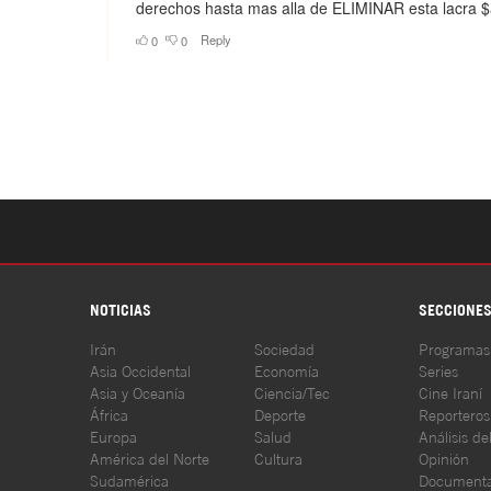
NOTICIAS
SECCIONE
Irán
Sociedad
Programas
Asia Occidental
Economía
Series
Asia y Oceanía
Ciencia/Tec
Cine Iraní
África
Deporte
Reporteros
Europa
Salud
Análisis de
América del Norte
Cultura
Opinión
Sudamérica
Documenta