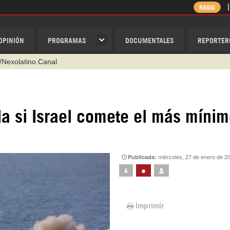
RADIO
OPINIÓN
PROGRAMAS
DOCUMENTALES
REPORTER
@nexo_latino
ino
ispantv
ida si Israel comete el más míni
1 79 29 404
v
/Nexolatino.Canal
miércoles, 27 de enero de 2
Publicada:
•
A
A
Imprimir