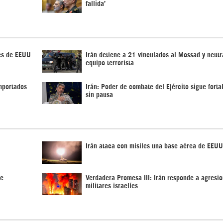
fallida’
es de EEUU
Irán detiene a 21 vinculados al Mossad y neutr
equipo terrorista
importados
Irán: Poder de combate del Ejército sigue fort
sin pausa
Irán ataca con misiles una base aérea de EEUU
de
Verdadera Promesa III: Irán responde a agresi
militares israelíes