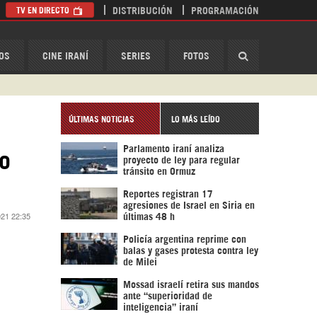
TV EN DIRECTO
DISTRIBUCIÓN
PROGRAMACIÓN
HispanTV
OS
CINE IRANÍ
SERIES
FOTOS
ÚLTIMAS NOTICIAS
LO MÁS LEÍDO
Parlamento iraní analiza
mo
proyecto de ley para regular
tránsito en Ormuz
Reportes registran 17
agresiones de Israel en Siria en
021 22:35
últimas 48 h
Policía argentina reprime con
balas y gases protesta contra ley
de Milei
Mossad israelí retira sus mandos
ante “superioridad de
inteligencia” iraní