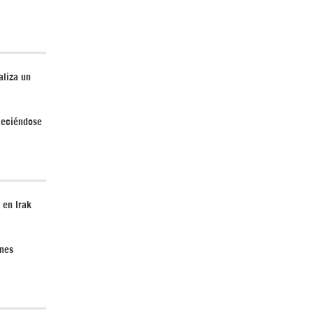
Irán pide “tolerancia cero” ante ataques
aliza un
contra instalaciones nucleares | Detrás de
la Razón
aleciéndose
 en Irak
¿Cómo será el Golfo Pérsico sin EEUU?
ones