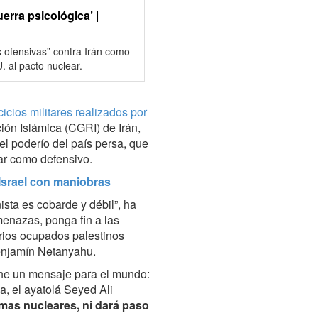
erra psicológica’ |
s ofensivas” contra Irán como
. al pacto nuclear.
cicios militares realizados por
ón Islámica (CGRI) de Irán,
l poderío del país persa, que
tar como defensivo.
 Israel con maniobras
ista es cobarde y débil”, ha
menazas, ponga fin a las
orios ocupados palestinos
enjamín Netanyahu.
ene un mensaje para el mundo:
a, el ayatolá Seyed Ali
rmas nucleares, ni dará paso