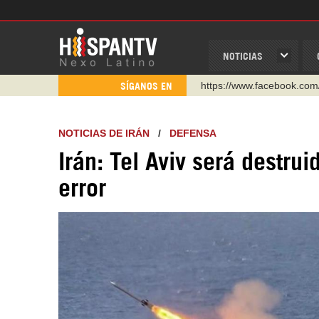
NOTICIAS
https://www.youtube.com/
SÍGANOS EN
http://twitter.com/nexo_lat
https://t.me/hispantvcanal
NOTICIAS DE IRÁN
/
DEFENSA
https://urmedium.com/c/h
Irán: Tel Aviv será destru
WhatsApp y Viber: +98 92
error
Instagram como: hispan_t
https://www.facebook.com