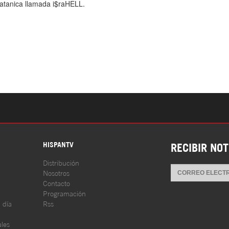
S
HISPANTV
RECIBIR NOT
Distribución
Nosotros
Contacto
Programación
l día
Rss
les