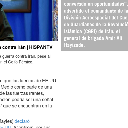
convertido en oportunidades”,
advertido el comandante de l
División Aeroespacial del Cue
de Guardianes de la Revoluci
Islámica (CGRI) de Irán, el
general de brigada Amir Ali
Hayizade.
a contra Irán | HISPANTV
 guerra contra Irán, pese al
 el Golfo Pérsico.
o que las fuerzas de EE.UU.
e Medio como parte de una
de las fuerzas iraníes,
ración podría ser una señal
” que se encuentran en la
(Mayles)
declaró
 EE.UU.
(Centcom, por sus