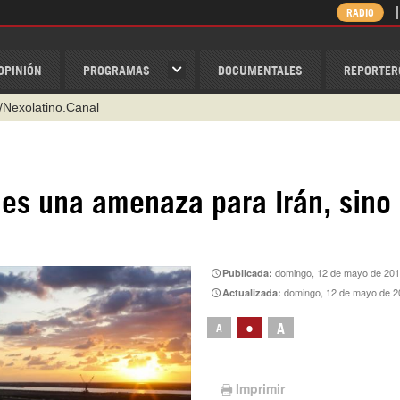
RADIO
OPINIÓN
PROGRAMAS
DOCUMENTALES
REPORTER
/Nexolatino.Canal
@nexo_latino
ino
es una amenaza para Irán, sino
ispantv
1 79 29 404
v
domingo, 12 de mayo de 201
Publicada:
domingo, 12 de mayo de 2
Actualizada:
•
A
A
Imprimir