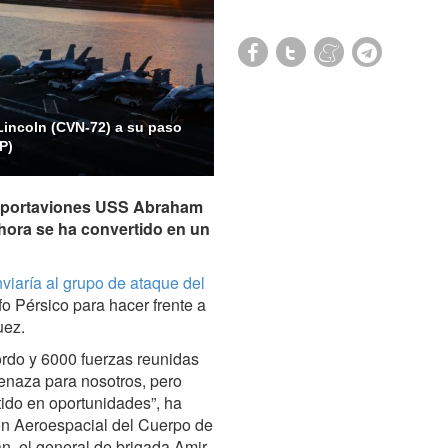
Lincoln (CVN-72) a su paso
P)
el portaviones USS Abraham
hora se ha convertido en un
viaría al grupo de ataque del
fo Pérsico para hacer frente a
uez.
ordo y 6000 fuerzas reunidas
menaza para nosotros, pero
ido en oportunidades”, ha
ón Aeroespacial del Cuerpo de
n, el general de brigada Amir