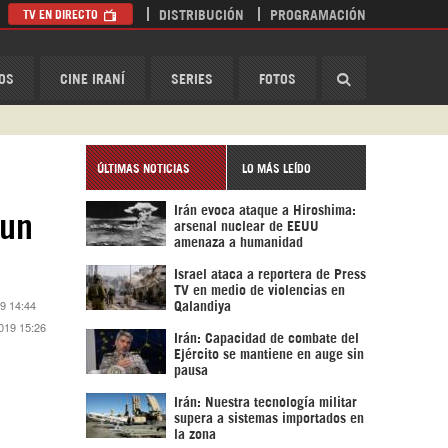
TV EN DIRECTO
DISTRIBUCIÓN
PROGRAMACIÓN
HispanTV
OS
CINE IRANÍ
SERIES
FOTOS
ÚLTIMAS NOTICIAS
LO MÁS LEÍDO
Irán evoca ataque a Hiroshima:
 un
arsenal nuclear de EEUU
amenaza a humanidad
Israel ataca a reportera de Press
TV en medio de violencias en
9 14:44
Qalandiya
019 15:26
Irán: Capacidad de combate del
Ejército se mantiene en auge sin
pausa
Irán: Nuestra tecnología militar
supera a sistemas importados en
la zona