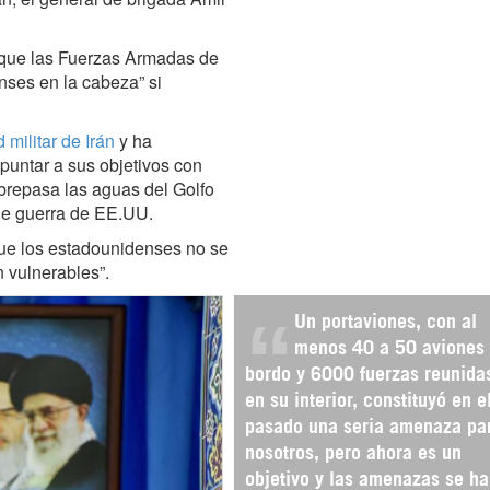
, que las Fuerzas Armadas de
nses en la cabeza” si
 militar de Irán
y ha
puntar a sus objetivos con
brepasa las aguas del Golfo
de guerra de EE.UU.
ue los estadounidenses no se
n vulnerables”.
Un portaviones, con al
menos 40 a 50 aviones
bordo y 6000 fuerzas reunida
en su interior, constituyó en e
pasado una seria amenaza pa
nosotros, pero ahora es un
objetivo y las amenazas se h