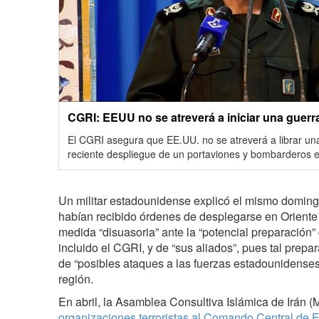
CGRI: EEUU no se atreverá a iniciar una guerr
El CGRI asegura que EE.UU. no se atreverá a librar una
reciente despliegue de un portaviones y bombarderos en
Un militar estadounidense explicó el mismo doming
habían recibido órdenes de desplegarse en Orient
medida “disuasoria” ante la “potencial preparación” 
incluido el CGRI, y de “sus aliados”, pues tal prepa
de “posibles ataques a las fuerzas estadounidenses
región.
En abril, la Asamblea Consultiva Islámica de Irán 
organizaciones terroristas al Comando Central de