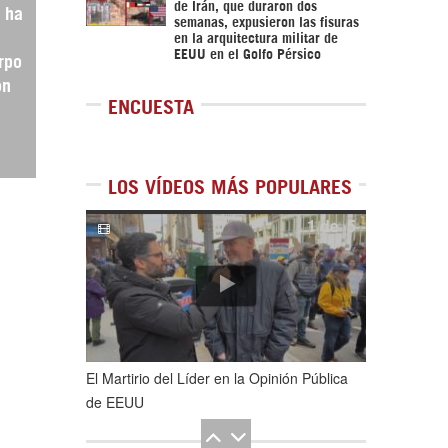
de Irán, que duraron dos
 ha
semanas, expusieron las fisuras
a
en la arquitectura militar de
EEUU en el Golfo Pérsico
rpo
ón
ENCUESTA
LOS VÍDEOS MÁS POPULARES
1
de
5
El Martirio del Líder en la Opinión Pública
de EEUU