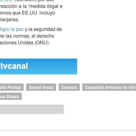
 reacción a la “medida ilegal e
demos que EE.UU. incluyó
tranjeras.
igro la paz
y la seguridad de
te las normas, el derecho
 Naciones Unidas (ONU).
olfo Pérsico
Donald Trump
Centcom
Capacidad defensiva de Irán
asa Blanca