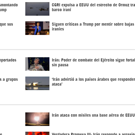
esmontando
CGRI expulsa a EEUU del estrecho de Ormuz tra
rump
barco iraní
 que sus
Siguen críticas a Trump por mentir sobre bajas
iraníes
importados
Irán: Poder de combate del Ejército sigue fort
sin pausa
s a grupos
‘Irán advirtió a los países árabes que responde
ataca’
Irán ataca con misiles una base aérea de EEUU
de
Verdadera Promesa III: Irán responde a agresi