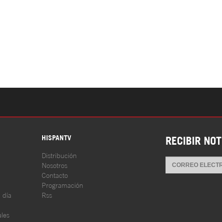
S
HISPANTV
RECIBIR NOT
Distribución
Nosotros
Contacto
Programación
l día
Rss
les