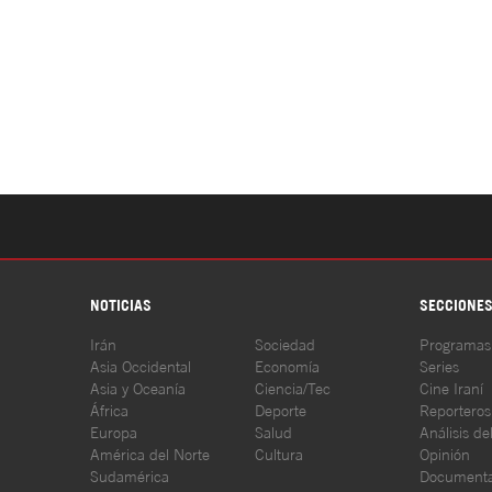
NOTICIAS
SECCIONE
Irán
Sociedad
Programas
Asia Occidental
Economía
Series
Asia y Oceanía
Ciencia/Tec
Cine Iraní
África
Deporte
Reporteros
Europa
Salud
Análisis de
América del Norte
Cultura
Opinión
Sudamérica
Documenta