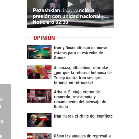
Pezeshkian: Irán venció la
presión con unidad nacional -
Noticiero 02:30
OPINIÓN
Irán y Omán ultiman un nuevo
estatus para el estrecho de
Ormuz
Amenaza, ultimátum, retirada:
¿por qué la retórica belicosa de
Trump contra Irán siempre
termina en retroceso?
Arbaín: El viaje eterno de
recuerdo, resistencia y
 a
renacimiento del mensaje de
s
Karbala
l
Irán marca el ritmo del conflicto
ra
an
Cómo los ataques de represalia