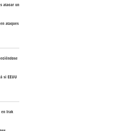
s atacar un
 en ataques
Irán pide “tolerancia cero” ante ataques
contra instalaciones nucleares | Detrás de
la Razón
aleciéndose
rá si EEUU
“Cobarde crimen de guerra”: Irán denuncia
ataque de EEUU a su hospital infantil |
Detrás de la Razón
 en Irak
ones