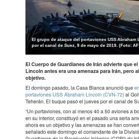
El grupo de ataque del portaviones USS Abraham 
por el canal de Suez, 9 de mayo de 2019. (Foto: AF
El Cuerpo de Guardianes de Irán advierte que 
Lincoln antes era una amenaza para Irán, pero a
objetivo.
El domingo pasado, la Casa Blanca anunció que
en
portaviones USS Abraham Lincoln (CVN-72)
al Gol
Teherán. El buque pasó el jueves por el canal de S
“Un portaviones, con al menos 40 a 50 aviones a b
en su interior, constituyó en el pasado una seria a
ahora es un objetivo y las amenazas se han convert
señalado este domingo el comandante de la Divisi
Guardianes de la Revolución Islámica (CGRI) de Irá