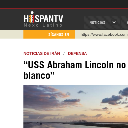
NOTICIAS
https://www.facebook.com
SÍGANOS EN
https://www.youtube.com/
http://twitter.com/nexo_lat
NOTICIAS DE IRÁN
/
DEFENSA
https://t.me/hispantvcanal
“USS Abraham Lincoln no 
https://urmedium.com/c/h
blanco”
WhatsApp y Viber: +98 92
Instagram como: hispan_t