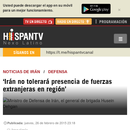
Usted puede descargar el app en su móvil
×
para un mejor funcionamiento.
PROGRAMACIÓN
TV EN DIRECTO
RADIO EN DIRECTO
https://t.me/hispantvcanal
SÍGANOS EN
https://urmedium.com/c/hispantv
WhatsApp y Viber: +98 921 79 29 404
NOTICIAS DE IRÁN
/
DEFENSA
Instagram como: hispan_tv
‘Irán no tolerará presencia de fuerzas
https://www.facebook.com/Nexolatino.Canal
extranjeras en región’
https://www.youtube.com/@nexo_latino
http://twitter.com/nexo_latino
jueves, 26 de febrero de 2015 23:18
Publicada:
Imprimir