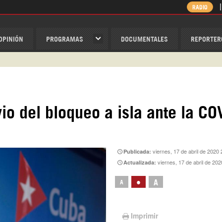
RADIO
OPINIÓN
PROGRAMAS
DOCUMENTALES
REPORTER
ispantv
1 79 29 404
v
/Nexolatino.Canal
io del bloqueo a isla ante la CO
@nexo_latino
ino
viernes, 17 de abril de 2020
Publicada:
viernes, 17 de abril de 20
Actualizada:
•
A
A
Imprimir