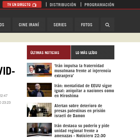
TV EN DIRECTO
DISTRIBUCIÓN
PROGRAMACIÓN
HispanTV
OS
CINE IRANÍ
SERIES
FOTOS
ÚLTIMAS NOTICIAS
LO MÁS LEÍDO
‘Irán impulsa la fraternidad
VID-
musulmana frente al injerencia
extranjera’
Irán: mentalidad de EEUU sigue
igual: aniquilar a naciones como
 22:47
en Hiroshima
20 23:23
Alertan sobre deterioro de
presas palestinas en prisión
israelí de Damon
Irán destaca su poderío y pide
unidad regional frente a
amenazas - Noticiero 22:30