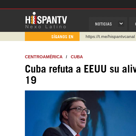
NOTICIAS
https://urmedium.com/c/h
SÍGANOS EN
WhatsApp y Viber: +98 92
Instagram como: hispan_t
CENTROAMÉRICA
/
CUBA
https://www.facebook.com
Cuba refuta a EEUU su aliv
https://www.youtube.com/
19
http://twitter.com/nexo_lat
https://t.me/hispantvcanal