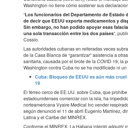
Washington no tiene cómo sostener sus declaracio
“
Los funcionarios del Departamento de Estado 
de decir que EEUU exporta medicamentos y dis
Sin embargo, no han podido apoyar esas falacia
una sola transacción entre los dos países
”, publ
Cossío.
Las autoridades cubanas en reiteradas veces subra
de la Casa Blanca de “garantizar” asistencia a otr
sanitaria, causada por el brote de la COVID-19, la p
Washington contra Cuba no se ha modificado ni un 
Cuba: Bloqueo de EEUU es aún más cruel d
19
El férreo cerco de EE.UU. sobre Cuba, que prohíbe
estadounidenses comerciar con la isla, ha impedid
norteamericana Vyaire Medical Inc vender respirado
según denunció el 11 de abril Eugenio Martínez, di
Latina y el Caribe del MINREX.
Conforme el MINREX, La Habana intentó adquirir m