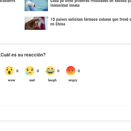
tractores
Cuba ya tiene primeros resultados de vacuna p
inmunidad innata
15 países solicitan fármaco cubano que frenó 
en China