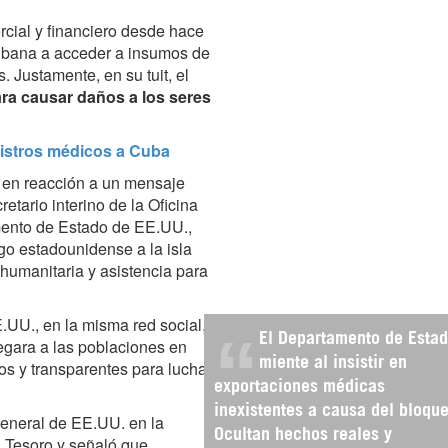
ial y financiero desde hace
cubana a acceder a insumos de
Justamente, en su tuit, el
ara causar daños a los seres
istros médicos a Cuba
 en reacción a un mensaje
etario interino de la Oficina
mento de Estado de EE.UU.,
go estadounidense a la isla
humanitaria y asistencia para
.UU., en la misma red social,
El Departamento de Esta
legara a las poblaciones en
miente al insistir en
os y transparentes para luchar
exportaciones médicas
inexistentes a causa del bloque
general de EE.UU. en la
Ocultan hechos reales y
l Tesoro y señaló que