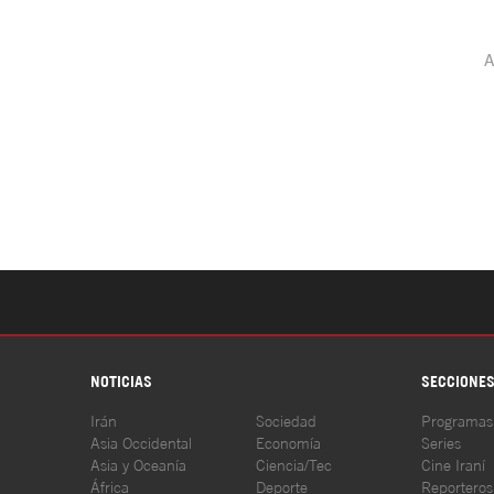
NOTICIAS
SECCIONE
Irán
Sociedad
Programas
Asia Occidental
Economía
Series
Asia y Oceanía
Ciencia/Tec
Cine Iraní
África
Deporte
Reporteros