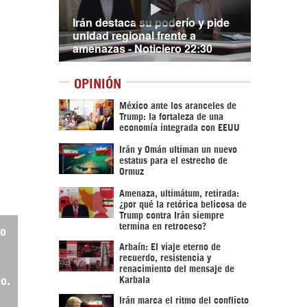
Irán destaca su poderío y pide
unidad regional frente a
amenazas - Noticiero 22:30
OPINIÓN
México ante los aranceles de
Trump: la fortaleza de una
economía integrada con EEUU
Irán y Omán ultiman un nuevo
estatus para el estrecho de
Ormuz
Amenaza, ultimátum, retirada:
¿por qué la retórica belicosa de
Trump contra Irán siempre
termina en retroceso?
do
Arbaín: El viaje eterno de
recuerdo, resistencia y
renacimiento del mensaje de
Karbala
o.
Irán marca el ritmo del conflicto