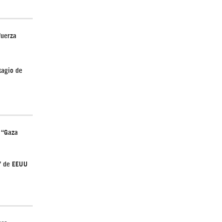
¿Cómo será el Golfo Pérsico sin EEUU?
fuerza
tagio de
Irán pide “tolerancia cero” ante ataques
contra instalaciones nucleares | Detrás de
 “Gaza
la Razón
a” de EEUU