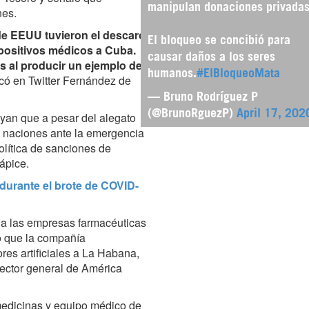
manipulan donaciones privadas
nes.
de EEUU tuvieron el descaro
El bloqueo se concibió para
positivos médicos a Cuba.
causar daños a los seres
s al producir un ejemplo de
humanos.
#ElBloqueoMata
icó en Twitter Fernández de
— Bruno Rodríguez P
(@BrunoRguezP)
April 17, 202
yan que a pesar del alegato
as naciones ante la emergencia
olítica de sanciones de
ápice.
urante el brote de COVID-
 a las empresas farmacéuticas
o que la compañía
res artificiales a La Habana,
rector general de América
edicinas y equipo médico de