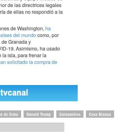
or de las directrices legales
ía de ellas no respondió a la
siones de Washington,
ha
países del mundo
como, por
la de Granada y
OVID-19. Asimismo, ha usado
la isla, para frenar la
an solicitado la compra de
eo de Cuba
Donald Trump
Coronavirus
Casa Blanca