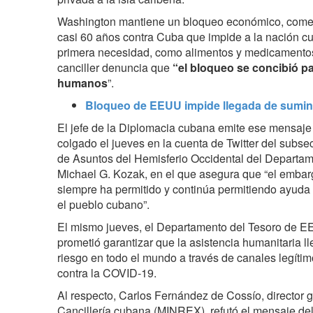
Washington mantiene un bloqueo económico, comerc
casi 60 años contra Cuba que impide a la nación 
primera necesidad, como alimentos y medicamentos. 
canciller denuncia que
“el bloqueo se concibió p
humanos
”.
Bloqueo de EEUU impide llegada de sumin
El jefe de la Diplomacia cubana emite ese mensaje
colgado el jueves en la cuenta de Twitter del subsecr
de Asuntos del Hemisferio Occidental del Departa
Michael G. Kozak, en el que asegura que “el embar
siempre ha permitido y continúa permitiendo ayuda 
el pueblo cubano”.
El mismo jueves, el Departamento del Tesoro de EE
prometió garantizar que la asistencia humanitaria l
riesgo en todo el mundo a través de canales legítim
contra la COVID-19.
Al respecto, Carlos Fernández de Cossío, director 
Cancillería cubana (MINREX), refutó el mensaje de