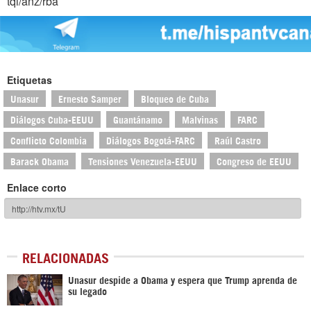
tqi/anz/rba
Etiquetas
Unasur
Ernesto Samper
Bloqueo de Cuba
Diálogos Cuba-EEUU
Guantánamo
Malvinas
FARC
Conflicto Colombia
Diálogos Bogotá-FARC
Raúl Castro
Barack Obama
Tensiones Venezuela-EEUU
Congreso de EEUU
Enlace corto
RELACIONADAS
Unasur despide a Obama y espera que Trump aprenda de
su legado