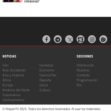
retroceso?



NOTICIAS
SECCIONES
Irán
Sociedad
Distribución
Asia Occidental
Economía
Nosotros
Asia y Oceanía
Ciencia/Tec
Contacto
África
Deporte
Programación
Europa
Salud
Rss
América del Norte
Cultura
Sudamérica
Centroamérica
© HispanTV 2023. Todos los derechos reservados. Al usar los materiales