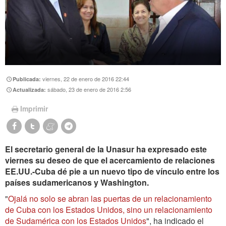
viernes, 22 de enero de 2016 22:44
Publicada:
sábado, 23 de enero de 2016 2:56
Actualizada:
Imprimir
El secretario general de la Unasur ha expresado este
viernes su deseo de que el acercamiento de relaciones
EE.UU.-Cuba dé pie a un nuevo tipo de vínculo entre los
países sudamericanos y Washington.
"
Ojalá no solo se abran las puertas de un relacionamiento
de Cuba con los Estados Unidos, sino un relacionamiento
de Sudamérica con los Estados Unidos
", ha indicado el