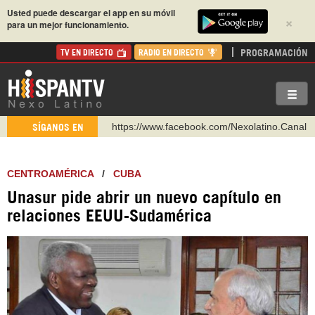
Usted puede descargar el app en su móvil
×
para un mejor funcionamiento.
PROGRAMACIÓN
TV EN DIRECTO
RADIO EN DIRECTO
https://www.facebook.com/Nexolatino.Canal
SÍGANOS EN
https://www.youtube.com/@nexo_latino
http://twitter.com/nexo_latino
CENTROAMÉRICA
/
CUBA
https://t.me/hispantvcanal
Unasur pide abrir un nuevo capítulo en
https://urmedium.com/c/hispantv
relaciones EEUU-Sudamérica
WhatsApp y Viber: +98 921 79 29 404
Instagram como: hispan_tv