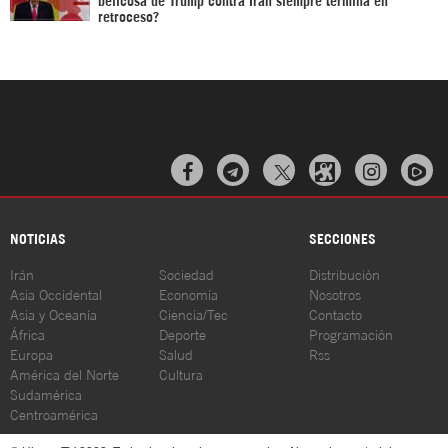
retroceso?



NOTICIAS
SECCIONES
Irán
Sociedad
Distribución
Asia Occidental
Economía
Nosotros
Asia y Oceanía
Ciencia/Tec
Contacto
África
Deporte
Programación
Europa
Salud
Rss
América del Norte
Cultura
Sudamérica
Centroamérica