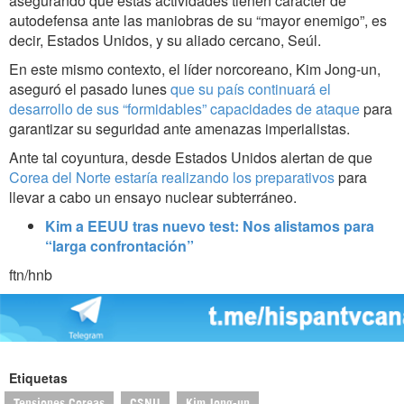
asegurando que estas actividades tienen carácter de
autodefensa ante las maniobras de su “mayor enemigo”, es
decir, Estados Unidos, y su aliado cercano, Seúl.
En este mismo contexto, el líder norcoreano, Kim Jong-un,
aseguró el pasado lunes
que su país continuará el
desarrollo de sus “formidables” capacidades de ataque
para
garantizar su seguridad ante amenazas imperialistas.
Ante tal coyuntura, desde Estados Unidos alertan de que
Corea del Norte estaría realizando los preparativos
para
llevar a cabo un ensayo nuclear subterráneo.
Kim a EEUU tras nuevo test: Nos alistamos para
“larga confrontación”
ftn/hnb
Etiquetas
Tensiones Coreas
CSNU
Kim Jong-un