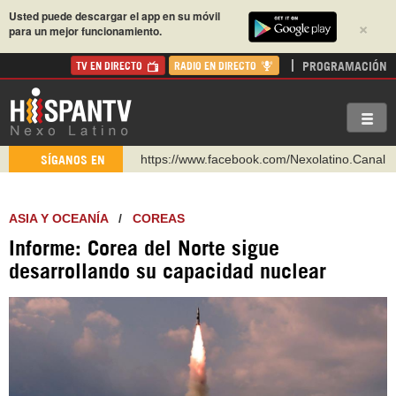
Usted puede descargar el app en su móvil
×
para un mejor funcionamiento.
PROGRAMACIÓN
TV EN DIRECTO
RADIO EN DIRECTO
https://www.facebook.com/Nexolatino.Canal
SÍGANOS EN
https://www.youtube.com/@nexo_latino
http://twitter.com/nexo_latino
ASIA Y OCEANÍA
/
COREAS
https://t.me/hispantvcanal
Informe: Corea del Norte sigue
https://urmedium.com/c/hispantv
desarrollando su capacidad nuclear
WhatsApp y Viber: +98 921 79 29 404
Instagram como: hispan_tv