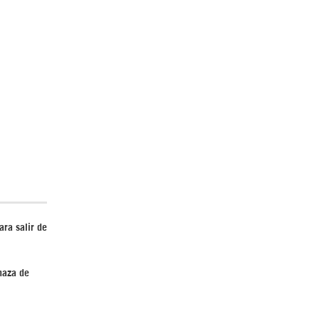
El Hombre eterno | Parte 2
CGRI de Irán asesta duros golpes a EEUU
con ataque simultáneo en Asia Occidental |
ara salir de
Detrás de la Razón
naza de