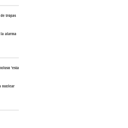
 de tropas
¿Cómo será el Golfo Pérsico sin EEUU?
 la alarma
cluso ‘esta
Irán pide “tolerancia cero” ante ataques
contra instalaciones nucleares | Detrás de
la Razón
a nuclear