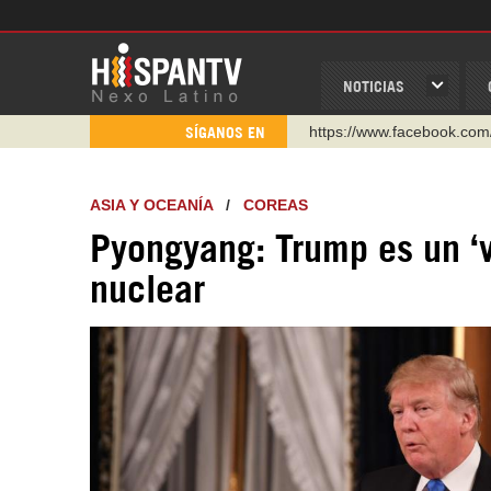
NOTICIAS
https://www.facebook.com
SÍGANOS EN
https://www.youtube.com/
http://twitter.com/nexo_lat
ASIA Y OCEANÍA
/
COREAS
https://t.me/hispantvcanal
Pyongyang: Trump es un ‘v
https://urmedium.com/c/h
nuclear
WhatsApp y Viber: +98 92
Instagram como: hispan_t