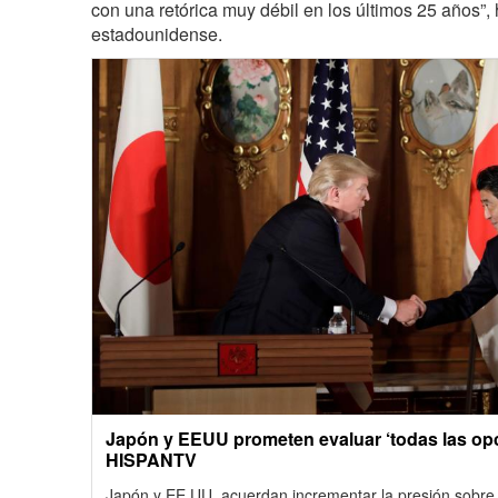
con una retórica muy débil en los últimos 25 años”,
estadounidense.
Japón y EEUU prometen evaluar ‘todas las op
HISPANTV
Japón y EE.UU. acuerdan incrementar la presión sobre