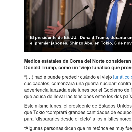
El presidente de EE.UU., Donald Trump, durante u
el premier japonés, Shinzo Abe, en Tokio, 6 de no
Medios estatales de Corea del Norte consideran 
Donald Trump, como un ‘viejo lunático que prov
“(…) nadie puede predecir cuándo el viejo
lunático
sus cabales, comenzará una guerra nuclear” contra 
advertencia lanzada este lunes por el Gobierno de
que acusa de llevar las tensiones entre los dos país
Este mismo lunes, el presidente de Estados Unidos,
que Tokio “comprará grandes cantidades de equipo
para “dispararles desde el cielo” a los misiles norc
“Algunas personas dicen que mi retórica es muy fue