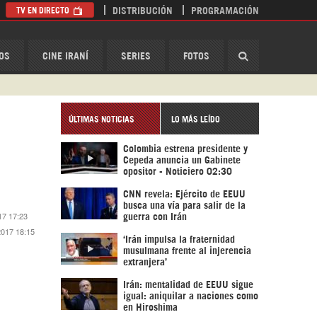
TV EN DIRECTO
DISTRIBUCIÓN
PROGRAMACIÓN
HispanTV
OS
CINE IRANÍ
SERIES
FOTOS
ÚLTIMAS NOTICIAS
LO MÁS LEÍDO
Colombia estrena presidente y
Cepeda anuncia un Gabinete
opositor - Noticiero 02:30
CNN revela: Ejército de EEUU
busca una vía para salir de la
17 17:23
guerra con Irán
2017 18:15
‘Irán impulsa la fraternidad
musulmana frente al injerencia
extranjera’
Irán: mentalidad de EEUU sigue
igual: aniquilar a naciones como
en Hiroshima