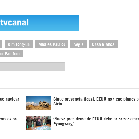
Kim Jong-un
Misiles Patriot
Aegis
Casa Blanca
o Pacífico
ue nuclear
Sigue presencia ilegal: EEUU no tiene planes p
Siria
ras aviso
‘Nuevo presidente de EEUU debe priorizar ame
Pyongyang’