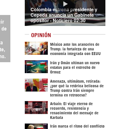
Colombia estrena presidente y
Cepeda anuncia un Gabinete
opositor - Noticiero 02:30
ir
o de
OPINIÓN
ra
México ante los aranceles de
Trump: la fortaleza de una
te,
economía integrada con EEUU
no.
Irán y Omán ultiman un nuevo
estatus para el estrecho de
Ormuz
Amenaza, ultimátum, retirada:
¿por qué la retórica belicosa de
Trump contra Irán siempre
termina en retroceso?
Arbaín: El viaje eterno de
recuerdo, resistencia y
renacimiento del mensaje de
Karbala
Irán marca el ritmo del conflicto