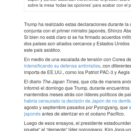
sobre la mesa ‘todas las opciones’ para acabar con el
Trump ha realizado estas declaraciones durante la
conjunta con el primer ministro japonés, Shinzo Abe, a
Si bien no está claro si se ha firmado acuerdos mili
dos países son aliados cercanos y Estados Unidos
este país asiático.
En medio de una escalada de tensión con Corea de
intensificando su defensa antimisiles
, con diferent
importa de EE.UU., como los Patriot PAC-3 y Aegis
El diario
The Japan Times,
que cita de manera anón
informó el domingo que Trump, durante encuentros 
mantenidos meses atrás con líderes políticos de paí
habría censurado la decisión de Japón de no derrib
agosto y septiembre pasados por Pyongyang, que
s
japonés
antes de aterrizar en el océano Pacífico.
Luego de esos ensayos, el presidente estadounid
prueba” al “demente” líder norcoreano, Kim Jong-un