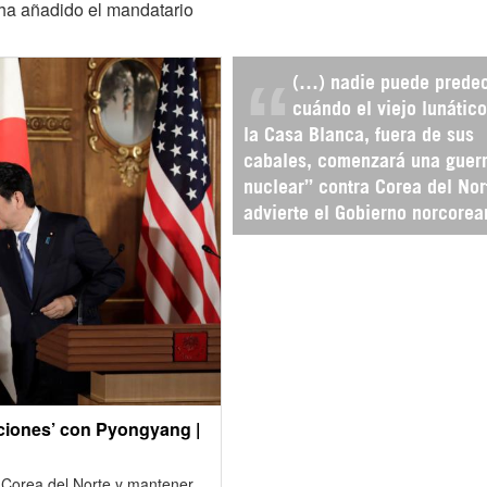
 ha añadido el mandatario
(…) nadie puede predec
cuándo el viejo lunátic
la Casa Blanca, fuera de sus
cabales, comenzará una guer
nuclear” contra Corea del Nor
advierte el Gobierno norcorea
ciones’ con Pyongyang |
 Corea del Norte y mantener