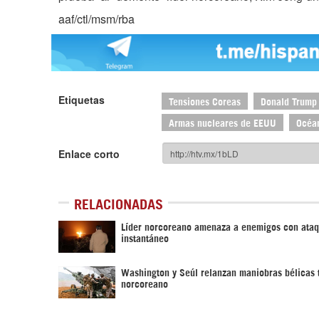
aaf/ctl/msm/rba
Etiquetas
Tensiones Coreas
Donald Trump
Armas nucleares de EEUU
Océan
Enlace corto
RELACIONADAS
Líder norcoreano amenaza a enemigos con ataq
instantáneo
Washington y Seúl relanzan maniobras bélicas t
norcoreano