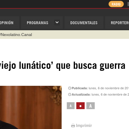
RADIO
OPINIÓN
PROGRAMAS
DOCUMENTALES
REPORTER
/Nexolatino.Canal
@nexo_latino
ino
iejo lunático’ que busca guerra
ispantv
1 79 29 404
v
lunes, 6 de noviembre de 20
Publicada:
lunes, 6 de noviembre de 
Actualizada:
•
A
A
Imprimir