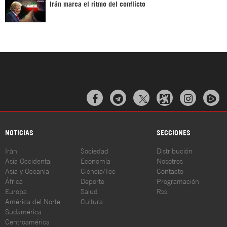
Irán marca el ritmo del conflicto



NOTICIAS
SECCIONES
Irán
Sociedad
Distribución
Asia Occidental
Economía
Nosotros
Asia y Oceanía
Ciencia/Tec
Contacto
África
Deporte
Programación
Europa
Salud
Rss
América del Norte
Cultura
Sudamérica
Centroamérica