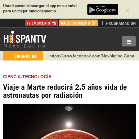
Usted puede descargar el app en su móvil
×
para un mejor funcionamiento.
PROGRAMACIÓN
TV EN DIRECTO
RADIO EN DIRECTO
https://www.facebook.com/Nexolatino.Canal
SÍGANOS EN
https://www.youtube.com/@nexo_latino
http://twitter.com/nexo_latino
CIENCIA-TECNOLOGÍA
https://t.me/hispantvcanal
Viaje a Marte reducirá 2,5 años vida de
https://urmedium.com/c/hispantv
astronautas por radiación
WhatsApp y Viber: +98 921 79 29 404
Instagram como: hispan_tv