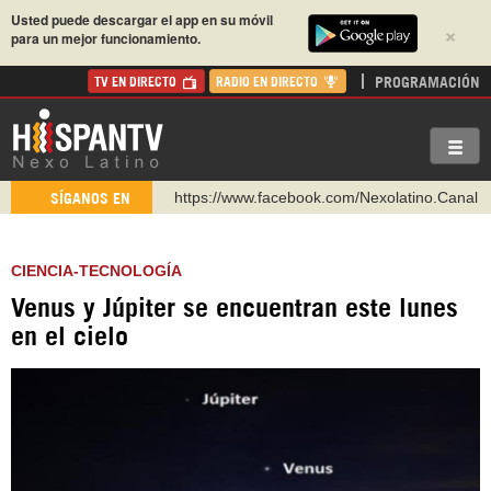
Usted puede descargar el app en su móvil
×
para un mejor funcionamiento.
PROGRAMACIÓN
TV EN DIRECTO
RADIO EN DIRECTO
https://www.facebook.com/Nexolatino.Canal
SÍGANOS EN
https://www.youtube.com/@nexo_latino
http://twitter.com/nexo_latino
CIENCIA-TECNOLOGÍA
https://t.me/hispantvcanal
Venus y Júpiter se encuentran este lunes
https://urmedium.com/c/hispantv
en el cielo
WhatsApp y Viber: +98 921 79 29 404
Instagram como: hispan_tv