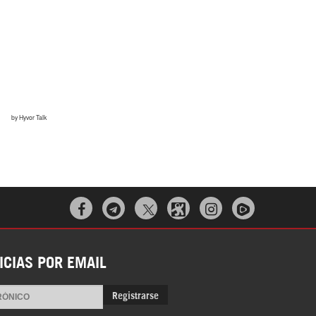
¿Cómo será el Golfo Pérsico sin EEUU?
Irán pide “tolerancia cero” ante ataques
contra instalaciones nucleares | Detrás de
la Razón



ICIAS POR EMAIL
Registrarse