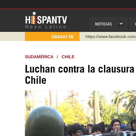
NOTICIAS
https://www.facebook.com
SÍGANOS EN
https://www.youtube.com/
http://twitter.com/nexo_lat
SUDAMÉRICA
/
CHILE
https://t.me/hispantvcanal
Luchan contra la clausura
https://urmedium.com/c/h
Chile
WhatsApp y Viber: +98 92
Instagram como: hispan_t