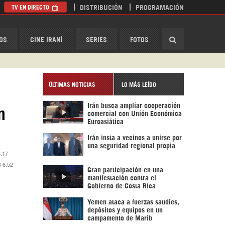
TV EN DIRECTO
DISTRIBUCIÓN
PROGRAMACIÓN
HispanTV
OS
CINE IRANÍ
SERIES
FOTOS
ÚLTIMAS NOTICIAS
LO MÁS LEÍDO
Irán busca ampliar cooperación
n
comercial con Unión Económica
Euroasiática
Irán insta a vecinos a unirse por
una seguridad regional propia
6:17
8 6:52
Gran participación en una
manifestación contra el
Gobierno de Costa Rica
Yemen ataca a fuerzas saudíes,
depósitos y equipos en un
campamento de Marib