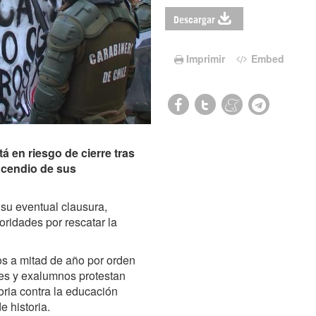
Descargar
Imprimir
Embed
á en riesgo de cierre tras
ncendio de sus
su eventual clausura,
toridades por rescatar la
os a mitad de año por orden
s y exalumnos protestan
oria contra la educación
e historia.