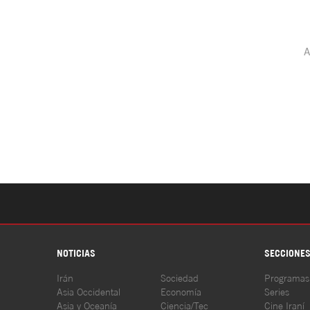
NOTICIAS
SECCIONE
Irán
Sociedad
Programas
Asia Occidental
Economía
Series
Asia y Oceanía
Ciencia/Tec
Cine Iraní