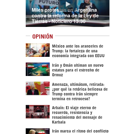
Miles protestan en Argentina
contra la reforma de la Ley de
Tierras - Noticiero 13:30
OPINIÓN
México ante los aranceles de
Trump: la fortaleza de una
economía integrada con EEUU
Irán y Omán ultiman un nuevo
estatus para el estrecho de
Ormuz
Amenaza, ultimátum, retirada:
¿por qué la retórica belicosa de
Trump contra Irán siempre
termina en retroceso?
Arbaín: El viaje eterno de
recuerdo, resistencia y
renacimiento del mensaje de
Karbala
Irán marca el ritmo del conflicto