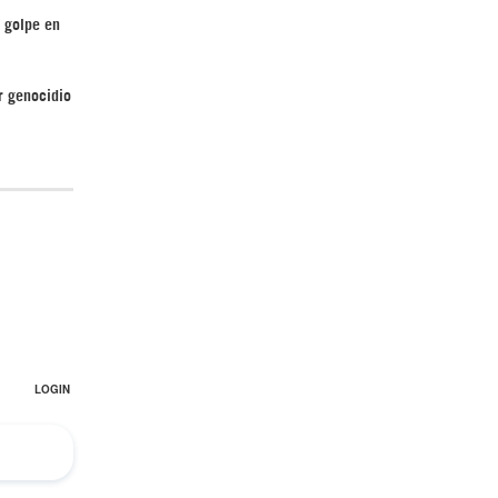
 golpe en
r genocidio
El Hombre eterno | Parte 2
CGRI de Irán asesta duros golpes a EEUU
con ataque simultáneo en Asia Occidental |
Detrás de la Razón