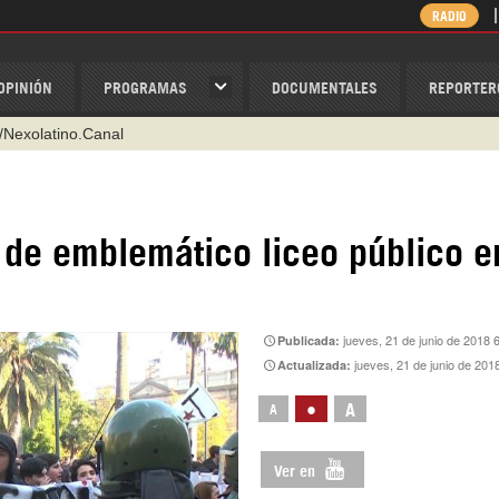
RADIO
OPINIÓN
PROGRAMAS
DOCUMENTALES
REPORTER
/Nexolatino.Canal
@nexo_latino
ino
 de emblemático liceo público e
ispantv
1 79 29 404
v
jueves, 21 de junio de 2018 
Publicada:
jueves, 21 de junio de 201
Actualizada:
•
A
A
Ver en