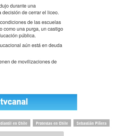
odujo durante una
 decisión de cerrar el liceo.
 condiciones de las escuelas
sto como una purga, un castigo
ducación pública.
educacional aún está en deuda
ienen de movilizaciones de
diantil en Chile
Protestas en Chile
Sebastián Piñera