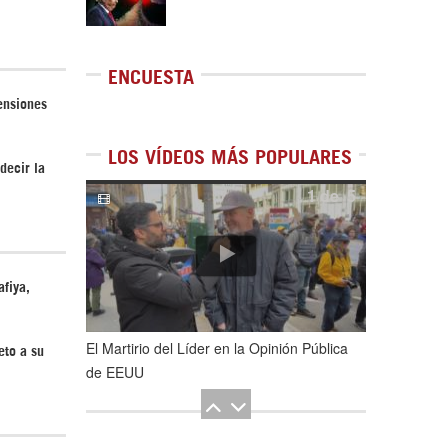
ENCUESTA
ensiones
LOS VÍDEOS MÁS POPULARES
decir la
1
de
5
afiya,
El Martirio del Líder en la Opinión Pública
eto a su
de EEUU