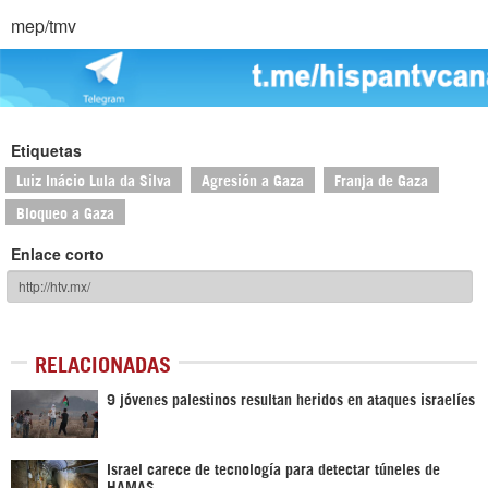
mep/tmv
Etiquetas
Luiz Inácio Lula da Silva
Agresión a Gaza
Franja de Gaza
Bloqueo a Gaza
Enlace corto
RELACIONADAS
9 jóvenes palestinos resultan heridos en ataques israelíes
Israel carece de tecnología para detectar túneles de
HAMAS