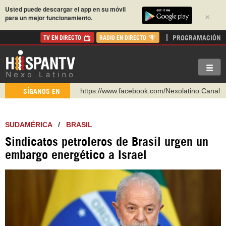
Usted puede descargar el app en su móvil
×
para un mejor funcionamiento.
PROGRAMACIÓN
TV EN DIRECTO
RADIO EN DIRECTO
https://www.facebook.com/Nexolatino.Canal
SÍGANOS EN
https://www.youtube.com/@nexo_latino
http://twitter.com/nexo_latino
SUDAMÉRICA
/
BRASIL
https://t.me/hispantvcanal
Sindicatos petroleros de Brasil urgen un
https://urmedium.com/c/hispantv
embargo energético a Israel
WhatsApp y Viber: +98 921 79 29 404
Instagram como: hispan_tv