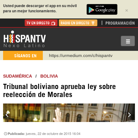
Usted puede descargar el app en su móvil
×
para un mejor funcionamiento.
PROGRAMACIÓN
TV EN DIRECTO
RADIO EN DIRECTO
https://urmedium.com/c/hispantv
SÍGANOS EN
WhatsApp y Viber: +98 921 79 29 404
Instagram como: hispan_tv
SUDAMÉRICA
/
BOLIVIA
https://www.facebook.com/Nexolatino.Canal
Tribunal boliviano aprueba ley sobre
https://www.youtube.com/@nexo_latino
reelección de Morales
http://twitter.com/nexo_latino
https://t.me/hispantvcanal
jueves, 22 de octubre de 2015 16:04
Publicada: