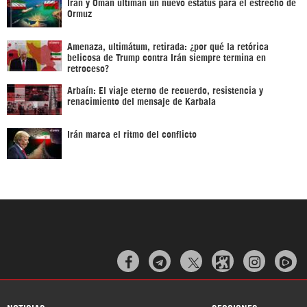
Irán y Omán ultiman un nuevo estatus para el estrecho de
Ormuz
Amenaza, ultimátum, retirada: ¿por qué la retórica
belicosa de Trump contra Irán siempre termina en
retroceso?
Arbaín: El viaje eterno de recuerdo, resistencia y
renacimiento del mensaje de Karbala
Irán marca el ritmo del conflicto


