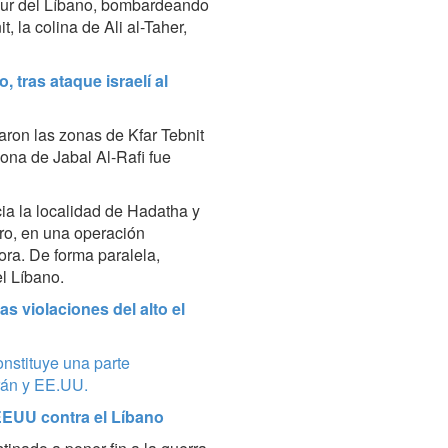
 sur del Líbano, bombardeando
t, la colina de Ali al-Taher,
 tras ataque israelí al
ron las zonas de Kfar Tebnit
ona de Jabal Al-Rafi fue
ia la localidad de Hadatha y
ro, en una operación
ra. De forma paralela,
l Líbano.
s violaciones del alto el
onstituye una parte
rán y EE.UU.
 EEUU contra el Líbano