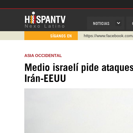
NOTICIAS
https://www.facebook.com
SÍGANOS EN
https://www.youtube.com/
http://twitter.com/nexo_lat
ASIA OCCIDENTAL
https://t.me/hispantvcanal
Medio israelí pide ataque
https://urmedium.com/c/h
Irán-EEUU
WhatsApp y Viber: +98 92
Instagram como: hispan_t