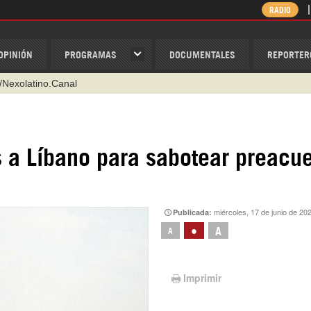
RADIO
OPINIÓN
PROGRAMAS
DOCUMENTALES
REPORTER
/Nexolatino.Canal
@nexo_latino
ino
s a Líbano para sabotear preacu
ispantv
1 79 29 404
v
miércoles, 17 de junio de 20
Publicada:
•
A
A
Imprimir