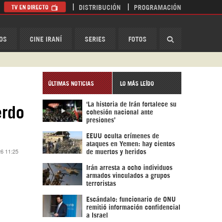
TV EN DIRECTO
DISTRIBUCIÓN
PROGRAMACIÓN
HispanTV
OS
CINE IRANÍ
SERIES
FOTOS
ÚLTIMAS NOTICIAS
LO MÁS LEÍDO
‘La historia de Irán fortalece su
erdo
cohesión nacional ante
presiones’
EEUU oculta crímenes de
ataques en Yemen: hay cientos
26 11:25
de muertos y heridos
Irán arresta a ocho individuos
armados vinculados a grupos
terroristas
Escándalo: funcionario de ONU
remitió información confidencial
a Israel