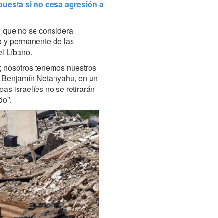
spuesta si no cesa agresión a
. que no se considera
to y permanente de las
el Líbano.
n; nosotros tenemos nuestros
lí, Benjamín Netanyahu, en un
as israelíes no se retirarán
do”.