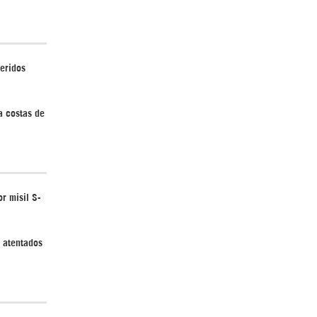
heridos
a costas de
r misil S-
y atentados