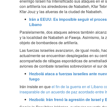
enemigo israelí ha intensificado sus ataques en el
con artillería los alrededores de Nabatieh, Kfar Tebni
Kfar Jouz y las afueras de la ciudad de Nabatieh.
Irán a EEUU: Es imposible seguir el proceso,
Líbano
Paralelamente, dos ataques aéreos también alcanza
y la localidad de Nabatieh al-Fawqa. Asimismo, la z
objeto de bombardeos de artillería.
Las fuerzas israelíes avanzaron, de igual modo, hac
actualmente se encuentran desplegadas en su cent
acompañada de ráfagas esporádicas de ametrallado
aviones de combate israelíes sobrevolaron el sur de
Hezbolá ataca a fuerzas israelíes ante nueva
fuego
Irán insiste en que
el fin de la guerra en el Líbano c
inseparable de un acuerdo de paz acordado entre I
Hezbolá: Irán frenó la agresión de Israel y