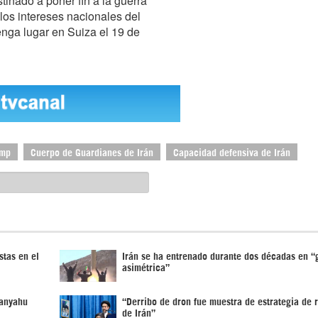
inado a poner fin a la guerra
 los intereses nacionales del
tenga lugar en Suiza el 19 de
ump
Cuerpo de Guardianes de Irán
Capacidad defensiva de Irán
stas en el
Irán se ha entrenado durante dos décadas en “
asimétrica”
tanyahu
“Derribo de dron fue muestra de estrategia de 
de Irán”