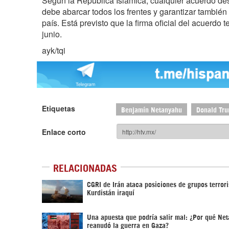
Según la República Islámica, cualquier acuerdo dest
debe abarcar todos los frentes y garantizar también
país. Está previsto que la firma oficial del acuerdo 
junio.
ayk/tqi
Etiquetas
Benjamín Netanyahu
Donald Tr
Enlace corto
RELACIONADAS
CGRI de Irán ataca posiciones de grupos terrori
Kurdistán iraquí
Una apuesta que podría salir mal: ¿Por qué Ne
reanudó la guerra en Gaza?