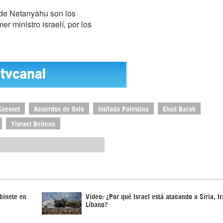
 de Netanyahu son los
er ministro israelí, por los
Knesset
Acuerdos de Oslo
Intifada Palestina
Ehud Barak
Yisrael Beitenu
binete en
Vídeo: ¿Por qué Israel está atacando a Siria, Ir
Líbano?