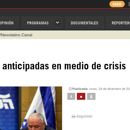
RADIO
OPINIÓN
PROGRAMAS
DOCUMENTALES
REPORTER
/Nexolatino.Canal
@nexo_latino
ino
 anticipadas en medio de crisis
ispantv
1 79 29 404
v
lunes, 24 de diciembre de 2
Publicada:
•
A
A
Imprimir