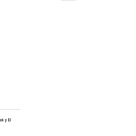
El Hombre eterno | Parte 2
CGRI de Irán asesta duros golpes a EEUU
con ataque simultáneo en Asia Occidental |
Detrás de la Razón
ak y El