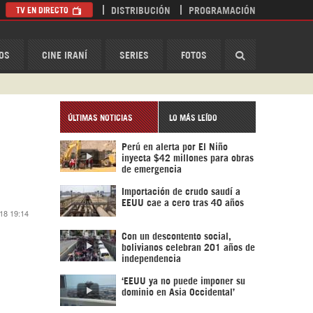
TV EN DIRECTO
DISTRIBUCIÓN
PROGRAMACIÓN
HispanTV
OS
CINE IRANÍ
SERIES
FOTOS
ÚLTIMAS NOTICIAS
LO MÁS LEÍDO
Perú en alerta por El Niño
inyecta $42 millones para obras
de emergencia
Importación de crudo saudí a
EEUU cae a cero tras 40 años
018 19:14
Con un descontento social,
bolivianos celebran 201 años de
independencia
‘EEUU ya no puede imponer su
dominio en Asia Occidental’