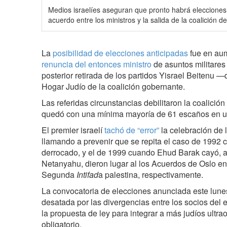
Medios israelíes aseguran que pronto habrá elecciones 
acuerdo entre los ministros y la salida de la coalición d
La
posibilidad de elecciones anticipadas
fue en aum
renuncia del entonces ministro
de asuntos militares
posterior retirada de los partidos Yisrael Beitenu
Hogar Judío de la coalición gobernante.
Las referidas circunstancias debilitaron la coalici
quedó con una mínima mayoría de 61 escaños en 
El premier israelí
tachó de “error”
la celebración de 
llamando
a prevenir que se repita el caso de 1992
derrocado, y el de 1999 cuando Ehud Barak cayó, 
Netanyahu, dieron lugar al los Acuerdos de Oslo entr
Segunda
Intifad
a palestina, respectivamente.
La convocatoria de elecciones anunciada este lunes,
desatada por las divergencias entre los socios del
la propuesta de ley para integrar a más judíos ultrao
obligatorio.