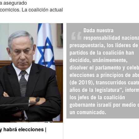
 ha asegurado
comicios. La coalición actual
Dada nuestra
responsabilidad naciona
presupuestaria, los líderes de
partidos de la coalición han
decidido, unánimemente,
disolver el parlamento y celeb
elecciones a principios de abr
(de 2019), transcurridos cuat
años de la legislatura”, infor
los jefes de la coalición
gobernante israelí por medio 
un comunicado.
y habrá elecciones |