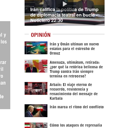
Irán califica la política de Trump
de diplomacia teatral en bucle -
Noticiero 22:30
OPINIÓN
l y
 los
Irán y Omán ultiman un nuevo
estatus para el estrecho de
Ormuz
rar
Amenaza, ultimátum, retirada:
¿por qué la retórica belicosa de
il
Trump contra Irán siempre
ro
termina en retroceso?
man
Arbaín: El viaje eterno de
recuerdo, resistencia y
renacimiento del mensaje de
de
Karbala
Irán marca el ritmo del conflicto
Cómo los ataques de represalia