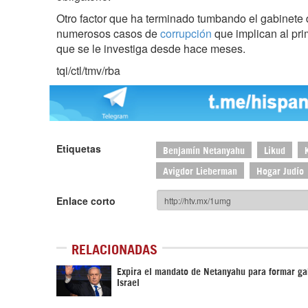
Otro factor que ha terminado tumbando el gabinete
numerosos casos de
corrupción
que implican al prim
que se le investiga desde hace meses.
tqi/ctl/tmv/rba
Etiquetas
Benjamín Netanyahu
Likud
Avigdor Lieberman
Hogar Judío
Enlace corto
RELACIONADAS
Expira el mandato de Netanyahu para formar ga
Israel