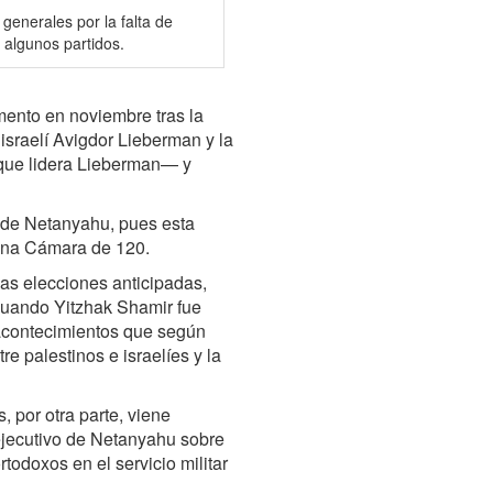
generales por la falta de
e algunos partidos.
ento en noviembre tras la
 israelí Avigdor Lieberman y la
 —que lidera Lieberman— y
ón de Netanyahu, pues esta
una Cámara de 120.
las elecciones anticipadas,
 cuando Yitzhak Shamir fue
acontecimientos que según
e palestinos e israelíes y la
 por otra parte, viene
 ejecutivo de Netanyahu sobre
rtodoxos en el servicio militar