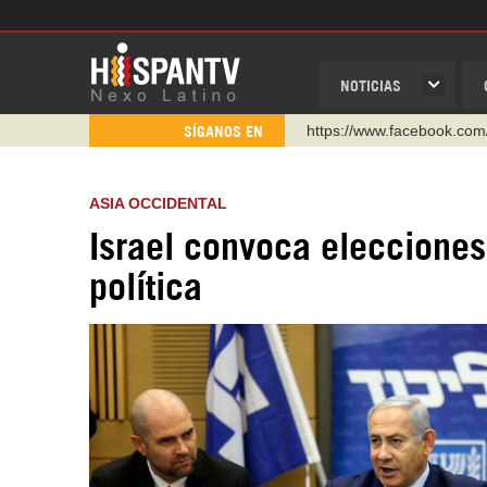
NOTICIAS
https://www.facebook.com
SÍGANOS EN
https://www.youtube.com/
http://twitter.com/nexo_lat
ASIA OCCIDENTAL
https://t.me/hispantvcanal
Israel convoca elecciones
https://urmedium.com/c/h
política
WhatsApp y Viber: +98 92
Instagram como: hispan_t