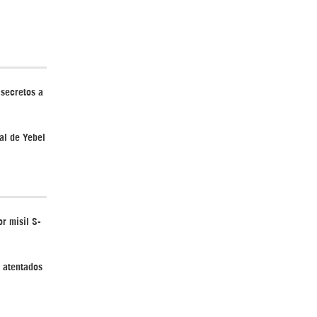
Irán pide “tolerancia cero” ante ataques
contra instalaciones nucleares | Detrás de
 secretos a
la Razón
al de Yebel
r misil S-
“Cobarde crimen de guerra”: Irán denuncia
ataque de EEUU a su hospital infantil |
Detrás de la Razón
y atentados