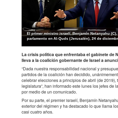
El primer ministro israelí, Benjamín Netanyahu (C),
parlamento en Al-Quds (Jerusalén), 24 de diciembr
La crisis política que enfrentaba el gabinete de
lleva a la coalición gobernante de Israel a anunc
“Dada nuestra responsabilidad nacional y presupuest
partidos de la coalición han decidido, unánimemente
celebrar elecciones a principios de abril (de 2019), 
legislatura”, han informado este lunes los jefes de l
por medio de un comunicado.
Por su parte, el premier israelí, Benjamín Netanyahu
exterior del régimen y ha destacado lo que llama lo
casi cuatro años.