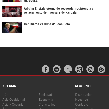
retroceso?
Arbaín: El viaje eterno de recuerdo, resistencia y
renacimiento del mensaje de Karbala
Irán marca el ritmo del conflicto



NOTICIAS
SECCIONES
Irán
Sociedad
Distribución
Asia Occidental
Economía
Nosotros
Asia y Oceanía
Ciencia/Tec
Contacto
África
Deporte
Programación