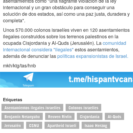
asentamientos como "una flagrante violación de la ley
internacional y un gran obstáculo para conseguir una
solución de dos estados, así como una paz justa, duradera y
completa".
Unos 570.000 colonos israelíes viven en 120 asentamientos
ilegales construidos sobre los terrenos palestinos en la
ocupada Cisjordania y Al-Quds (Jerusalén). La
comunidad
internacional considera "ilegales"
estos asentamientos,
además de denunciar las
políticas expansionistas de Israel.
mkh/ktg/tas/hnb
Etiquetas
Asentamientos ilegales israelíes
Colonos israelíes
Benjamín Netanyahu
Reuven Rivlin
Cisjordania
Al-Quds
Jerusalén
CSNU
Apartheid Israelí
Isaac Herzog