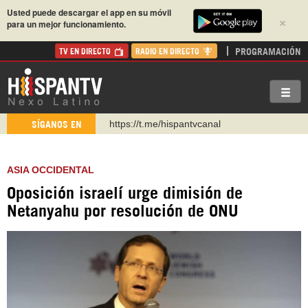
Usted puede descargar el app en su móvil
×
para un mejor funcionamiento.
PROGRAMACIÓN
TV EN DIRECTO
RADIO EN DIRECTO
https://t.me/hispantvcanal
https://urmedium.com/c/hispantv
SÍGANOS EN
WhatsApp y Viber: +98 921 79 29 404
Instagram como: hispan_tv
ASIA OCCIDENTAL
https://www.facebook.com/Nexolatino.Canal
Oposición israelí urge dimisión de
https://www.youtube.com/@nexo_latino
Netanyahu por resolución de ONU
http://twitter.com/nexo_latino