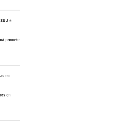
 EEUU e
Irán pide “tolerancia cero” ante ataques
contra instalaciones nucleares | Detrás de
aná promete
la Razón
tas en
nos en
“Cobarde crimen de guerra”: Irán denuncia
ataque de EEUU a su hospital infantil |
Detrás de la Razón