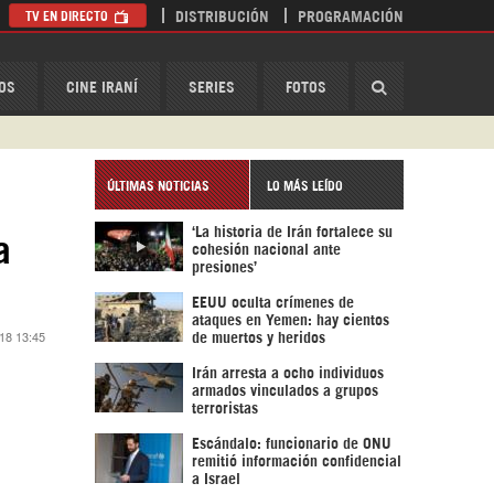
TV EN DIRECTO
DISTRIBUCIÓN
PROGRAMACIÓN
HispanTV
OS
CINE IRANÍ
SERIES
FOTOS
ÚLTIMAS NOTICIAS
LO MÁS LEÍDO
‘La historia de Irán fortalece su
a
cohesión nacional ante
presiones’
EEUU oculta crímenes de
ataques en Yemen: hay cientos
18 13:45
de muertos y heridos
Irán arresta a ocho individuos
armados vinculados a grupos
terroristas
Escándalo: funcionario de ONU
remitió información confidencial
a Israel