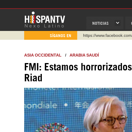
NOTICIAS
https://www.facebook.com
SÍGANOS EN
https://www.youtube.com/
http://twitter.com/nexo_lat
ASIA OCCIDENTAL
/
ARABIA SAUDÍ
https://t.me/hispantvcanal
FMI: Estamos horrorizados
https://urmedium.com/c/h
Riad
WhatsApp y Viber: +98 92
Instagram como: hispan_t