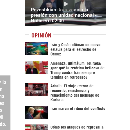
Pezeshkian: Irán venció la
presión con unidad nacional -
Noticiero 02:30
OPINIÓN
Irán y Omán ultiman un nuevo
estatus para el estrecho de
Ormuz
Amenaza, ultimátum, retirada:
¿por qué la retórica belicosa de
Trump contra Irán siempre
termina en retroceso?
 la
Arbaín: El viaje eterno de
on
recuerdo, resistencia y
renacimiento del mensaje de
ha
Karbala
es
Irán marca el ritmo del conflicto
o
MI
do.
Cómo los ataques de represalia