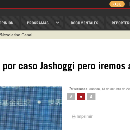
RADIO
OPINIÓN
PROGRAMAS
DOCUMENTALES
REPORTER
/Nexolatino.Canal
@nexo_latino
ino
 por caso Jashoggi pero iremos 
ispantv
1 79 29 404
v
sábado, 13 de octubre de 20
Publicada:
•
A
A
Imprimir