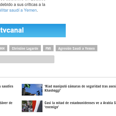
ebido a sus críticas a la
ilitar saudí a Yemen
.
DHH
Christine Lagarde
FMI
Agresión Saudí a Yemen
s saudíes
‘Riad manipuló cámaras de seguridad tras ases
Khashoggi’
dáver de
Casi la mitad de estadounidenses ve a Arabia 
‘enemigo’