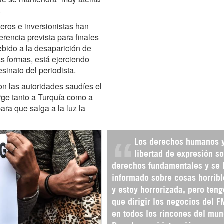
.
ros e inversionistas han
rencia prevista para finales
bido a la desaparición de
as formas, está ejerciendo
sinato del periodista.
on las autoridades saudíes el
rge tanto a Turquía como a
ara que salga a la luz la
Los derechos humanos y
libertad de expresión s
derechos fundamentales y se 
informado sobre cosas horribl
y estoy horrorizada, pero teng
que dirigir los negocios del F
en todos los rincones del mun