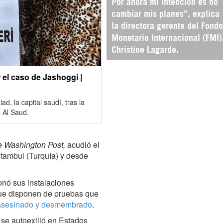
Por ahora mi intención es no
cambiar mis planes”, explica
la directora gerente del Fondo
Monetario Internacional (FMI)
Christine Lagarde.
 el caso de Jashoggi |
d, la capital saudí, tras la
s Al Saud.
 Washington Post,
acudió el
stambul (Turquía) y desde
nó sus instalaciones
 que disponen de pruebas que
o asesinado y desmembrado
.
 se autoexilió en Estados