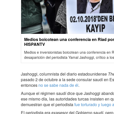
Medios boicotean una conferencia en Riad por
HISPANTV
Medios e inversionistas boicotean una conferencia en Ria
desaparición del periodista Yamal Jashoggi, crítico a lo
Jashoggi, columnista del diario estadounidense
The
pasado 2 de octubre a la sede consular saudí en E
entonces
no se sabe nada de él
.
Aunque el régimen saudí dice que Jashoggi abando
ese mismo día, las autoridades turcas insisten en
demuestran que el periodista
fue torturado y lueg
El periodista era exasesor del Gobierno saudí, pero