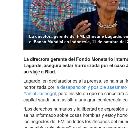
La directora gerente del FMI, Christine Lagarde, en
el Banco Mundial en Indonesia, 11 de octubre del 
La directora gerente del Fondo Monetario Interna
Lagarde, asegura estar horrorizada por el caso 
su viaje a Riad.
Lagarde, en declaraciones a la prensa, se ha mani
horrorizada por
la desaparición y posible asesinato d
Yamal Jashoggi
, pero insiste en que no cancelará s
capital saudí, para asistir a una gran conferencia 
“Los derechos humanos y la libertad de expresión 
se ha informado sobre cosas horribles y estoy horror
los negocios del FMI en todos los rincones del mun
no cambiar mis planes”, explica, aunque asegura q