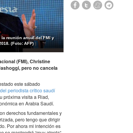
 la reunión anual del FMI y
2018. (Foto: AFP)
cional (FMI), Christine
Jashoggi, pero no cancela
festado este sábado
el periodista crítico saudí
u próxima visita a Riad,
económica en Arabia Saudí.
son derechos fundamentales y
izada, pero tengo que dirigir
do. Por ahora mi intención es
ue se mantendrá “muy atenta”