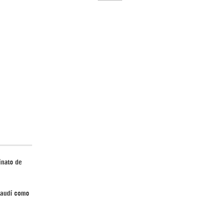
El Hombre eterno | Parte 2
CGRI de Irán asesta duros golpes a EEUU
con ataque simultáneo en Asia Occidental |
inato de
Detrás de la Razón
Saudí como