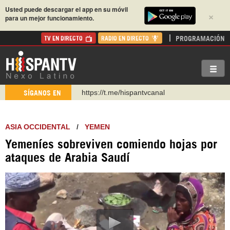
Usted puede descargar el app en su móvil
×
para un mejor funcionamiento.
PROGRAMACIÓN
TV EN DIRECTO
RADIO EN DIRECTO
https://t.me/hispantvcanal
SÍGANOS EN
https://urmedium.com/c/hispantv
WhatsApp y Viber: +98 921 79 29 404
ASIA OCCIDENTAL
/
YEMEN
Instagram como: hispan_tv
Yemeníes sobreviven comiendo hojas por
https://www.facebook.com/Nexolatino.Canal
ataques de Arabia Saudí
https://www.youtube.com/@nexo_latino
http://twitter.com/nexo_latino