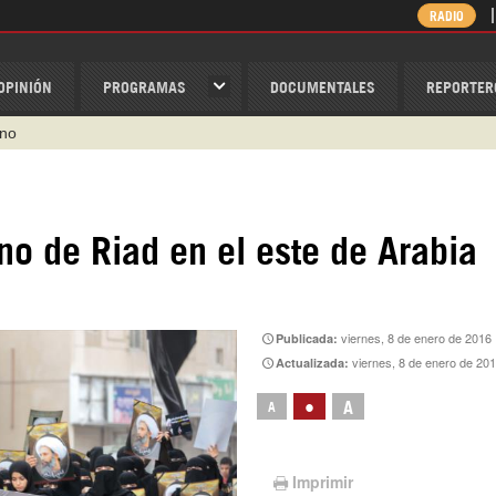
RADIO
OPINIÓN
PROGRAMAS
DOCUMENTALES
REPORTER
ino
ispantv
1 79 29 404
v
no de Riad en el este de Arabia
/Nexolatino.Canal
@nexo_latino
viernes, 8 de enero de 2016
Publicada:
viernes, 8 de enero de 20
Actualizada:
•
A
A
Imprimir