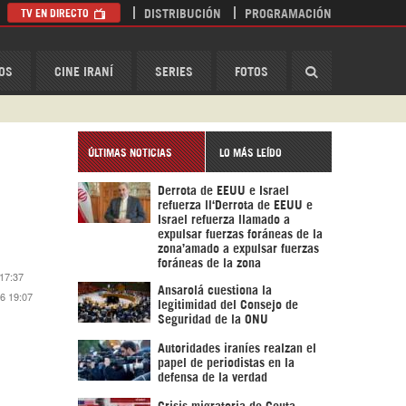
TV EN DIRECTO
DISTRIBUCIÓN
PROGRAMACIÓN
HispanTV
OS
CINE IRANÍ
SERIES
FOTOS
ÚLTIMAS NOTICIAS
LO MÁS LEÍDO
Derrota de EEUU e Israel
refuerza ll‘Derrota de EEUU e
Israel refuerza llamado a
expulsar fuerzas foráneas de la
zona’amado a expulsar fuerzas
foráneas de la zona
 17:37
Ansarolá cuestiona la
16 19:07
legitimidad del Consejo de
Seguridad de la ONU
Autoridades iraníes realzan el
papel de periodistas en la
defensa de la verdad
Crisis migratoria de Ceuta