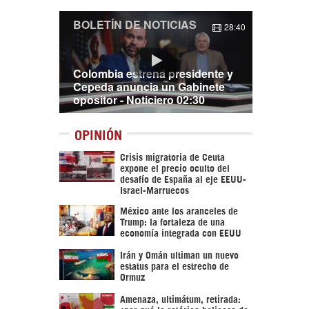
BOLETÍN DE NOTICIAS
28:40
Colombia estrena presidente y
Cepeda anuncia un Gabinete
opositor - Noticiero 02:30
OPINIÓN
Crisis migratoria de Ceuta
expone el precio oculto del
desafío de España al eje EEUU-
Israel-Marruecos
México ante los aranceles de
Trump: la fortaleza de una
economía integrada con EEUU
Irán y Omán ultiman un nuevo
estatus para el estrecho de
Ormuz
Amenaza, ultimátum, retirada: