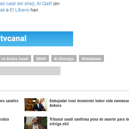
ad natal del sheij, Al-Qatif
(en
rak
o
El Líbano
han
 en Arabia Saudí
DDHH
Al-Sharqiya
Wahabismo
nes saudíes
Embajador iraní desmiente haber sido convoca
Ankara
rabia
Tribunal saudí confirma pena de muerte para d
clérigo chií