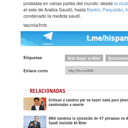
protestas en varias partes del mundo: desde
la ciud
el este de Arabia Saudí), hasta
Baréin
,
Paquistán
,
I
condenado la medida saudí.
tas/mla/hnb
Etiquetas
Nimr Baqer al-Nimr
Ejecuciones
Enlace corto
RELACIONADAS
Critican a Londres por no hacer nada para jóve
condenados a muerte
ONU condena la ejecución de 47 personas en A
Saudí incluido Al-Nimr