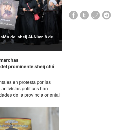
ión del sheij Al-Nimr, 8 de
n marchas
el prominente sheij chií
ales en protesta por las
 activistas políticos han
dades de la provincia oriental