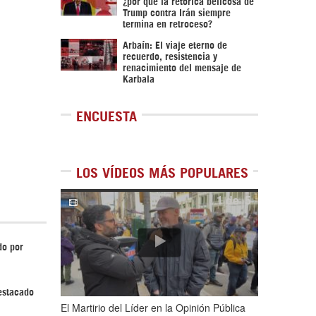
¿por qué la retórica belicosa de
Trump contra Irán siempre
termina en retroceso?
Arbaín: El viaje eterno de
recuerdo, resistencia y
renacimiento del mensaje de
Karbala
ENCUESTA
LOS VÍDEOS MÁS POPULARES
1
de
5
do por
estacado
El Martirio del Líder en la Opinión Pública