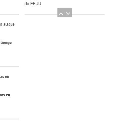
de EEUU
un ataque
 tiempo
El Hombre eterno | Parte 2
tas en
nos en
CGRI de Irán asesta duros golpes a EEUU
con ataque simultáneo en Asia Occidental |
Detrás de la Razón