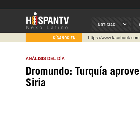
NOTICIAS
https://www.facebook.com
SÍGANOS EN
https://www.youtube.com/
http://twitter.com/nexo_lat
ANÁLISIS DEL DÍA
https://t.me/hispantvcanal
Dromundo: Turquía aprove
https://urmedium.com/c/h
Siria
WhatsApp y Viber: +98 92
Instagram como: hispan_t