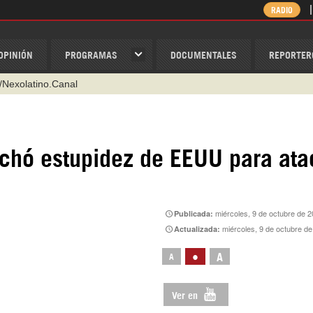
RADIO
OPINIÓN
PROGRAMAS
DOCUMENTALES
REPORTER
/Nexolatino.Canal
@nexo_latino
ino
chó estupidez de EEUU para ata
ispantv
1 79 29 404
v
miércoles, 9 de octubre de 
Publicada:
miércoles, 9 de octubre d
Actualizada:
•
A
A
Ver en