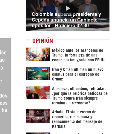
Colombia estrena presidente y
Cepeda anuncia un Gabinete
opositor - Noticiero 02:30
OPINIÓN
México ante los aranceles de
ico
Trump: la fortaleza de una
que
economía integrada con EEUU
 y
Irán y Omán ultiman un nuevo
estatus para el estrecho de
Ormuz
r
Amenaza, ultimátum, retirada:
¿por qué la retórica belicosa de
ados
Trump contra Irán siempre
nces
termina en retroceso?
, ha
Arbaín: El viaje eterno de
recuerdo, resistencia y
renacimiento del mensaje de
Karbala