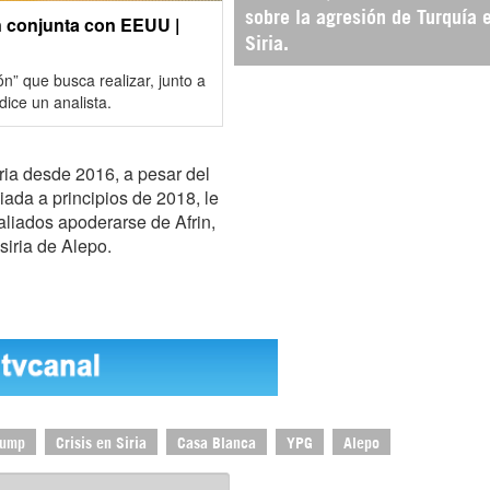
sobre la agresión de Turquía 
n conjunta con EEUU |
Siria.
ón” que busca realizar, junto a
dice un analista.
ria desde 2016, a pesar del
iada a principios de 2018, le
aliados apoderarse de Afrin,
siria de Alepo.
rump
Crisis en Siria
Casa Blanca
YPG
Alepo