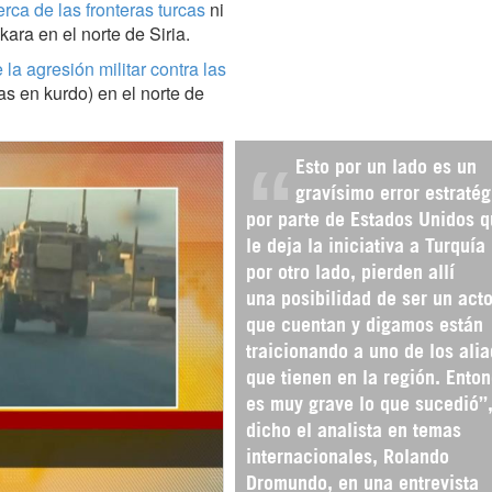
ca de las fronteras turcas
ni
ara en el norte de Siria.
e la agresión militar contra las
as en kurdo) en el norte de
Esto por un lado es un
gravísimo error estratég
por parte de Estados Unidos 
le deja la iniciativa a Turquía
por otro lado, pierden allí
una posibilidad de ser un acto
que cuentan y digamos están
traicionando a uno de los ali
que tienen en la región. Ento
es muy grave lo que sucedió”
dicho el analista en temas
internacionales, Rolando
Dromundo, en una entrevista