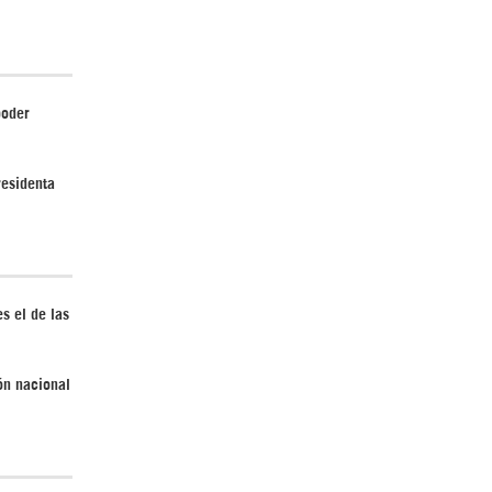
poder
El Hombre eterno | Parte 2
residenta
s el de las
CGRI de Irán asesta duros golpes a EEUU
con ataque simultáneo en Asia Occidental |
Detrás de la Razón
ión nacional