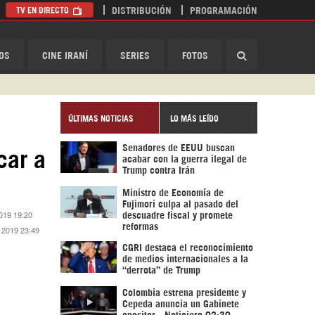
TV EN DIRECTO
DISTRIBUCIÓN
PROGRAMACIÓN
HispanTV
OS
CINE IRANÍ
SERIES
FOTOS
ÚLTIMAS NOTICIAS
LO MÁS LEÍDO
Senadores de EEUU buscan
car a
acabar con la guerra ilegal de
Trump contra Irán
Ministro de Economía de
Fujimori culpa al pasado del
2019 19:20
descuadre fiscal y promete
reformas
e 2019 23:49
CGRI destaca el reconocimiento
de medios internacionales a la
“derrota” de Trump
Colombia estrena presidente y
Cepeda anuncia un Gabinete
opositor - Noticiero 02:30