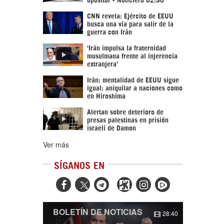
CNN revela: Ejército de EEUU
busca una vía para salir de la
guerra con Irán
‘Irán impulsa la fraternidad
musulmana frente al injerencia
extranjera’
Irán: mentalidad de EEUU sigue
igual: aniquilar a naciones como
en Hiroshima
Alertan sobre deterioro de
presas palestinas en prisión
israelí de Damon
Ver más
SÍGANOS EN



BOLETÍN DE NOTICIAS
28:40