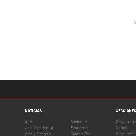
NOTICIAS
SECCIONE
Irán
Sociedad
Programas
Asia Occidental
Economía
Series
Asia y Oceanía
Ciencia/Tec
Cine Iraní