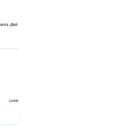
¿Cómo será el Golfo Pérsico sin EEUU?
guerra ¿Qué
Irán pide “tolerancia cero” ante ataques
contra instalaciones nucleares | Detrás de
la Razón