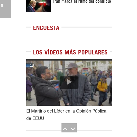
Irán marca el ritmo del conflicto
en
ENCUESTA
LOS VÍDEOS MÁS POPULARES
1
de
5
El Martirio del Líder en la Opinión Pública
de EEUU