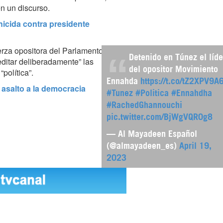
 en un discurso.
icida contra presidente
uerza opositora del Parlamento
Detenido en Túnez el líde
editar deliberadamente” las
del opositor Movimiento
política”.
Ennahda
https://t.co/tZ2XPV9A
asalto a la democracia
#Tunez
#Politica
#Ennahdha
#RachedGhannouchi
pic.twitter.com/BjWgVQR0g8
— Al Mayadeen Español
(@almayadeen_es)
April 19,
2023