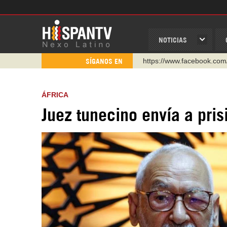
NOTICIAS
https://www.facebook.com
SÍGANOS EN
https://www.youtube.com/
http://twitter.com/nexo_lat
ÁFRICA
https://t.me/hispantvcanal
Juez tunecino envía a pris
https://urmedium.com/c/h
WhatsApp y Viber: +98 92
Instagram como: hispan_t