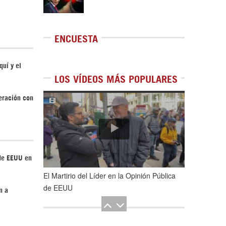
ENCUESTA
quí y el
LOS VÍDEOS MÁS POPULARES
1
de
5
peración con
de EEUU en
El Martirio del Líder en la Opinión Pública
de EEUU
n a