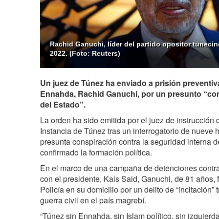
Rachid Ganuchi, líder del partido opositor tunecin
2022. (Foto: Reuters)
Un juez de Túnez ha enviado a prisión preventiva 
Ennahda, Rachid Ganuchi, por un presunto “com
del Estado”.
La orden ha sido emitida por el juez de instrucción 
Instancia de Túnez tras un interrogatorio de nueve 
presunta conspiración contra la seguridad interna 
confirmado la formación política.
En el marco de una campaña de detenciones contra po
con el presidente, Kais Said, Ganuchi, de 81 años, f
Policía en su domicilio por un delito de “incitación” 
guerra civil en el país magrebí.
“Túnez sin Ennahda, sin Islam político, sin izquierda