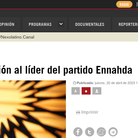
RADIO
OPINIÓN
PROGRAMAS
DOCUMENTALES
REPORTER
/Nexolatino.Canal
@nexo_latino
ino
ión al líder del partido Ennahda
ispantv
jueves, 20 de abril de 2023 
Publicada:
1 79 29 404
•
A
A
v
Imprimir