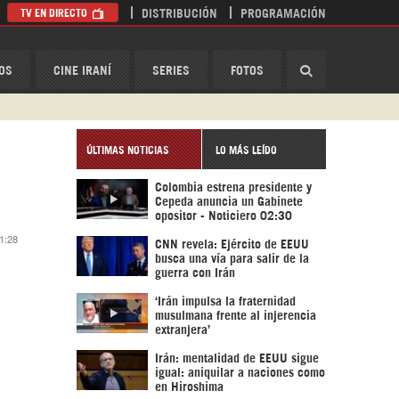
TV EN DIRECTO
DISTRIBUCIÓN
PROGRAMACIÓN
HispanTV
OS
CINE IRANÍ
SERIES
FOTOS
ÚLTIMAS NOTICIAS
LO MÁS LEÍDO
Colombia estrena presidente y
Cepeda anuncia un Gabinete
opositor - Noticiero 02:30
11:28
CNN revela: Ejército de EEUU
busca una vía para salir de la
guerra con Irán
‘Irán impulsa la fraternidad
musulmana frente al injerencia
extranjera’
Irán: mentalidad de EEUU sigue
igual: aniquilar a naciones como
en Hiroshima