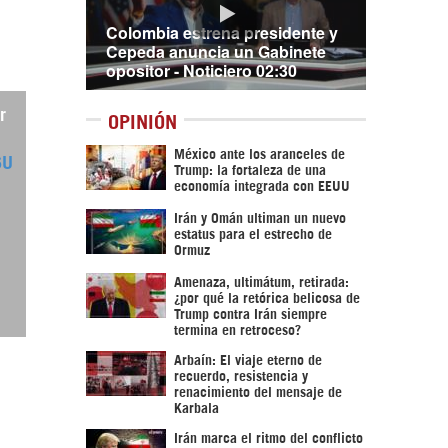
Colombia estrena presidente y
Cepeda anuncia un Gabinete
opositor - Noticiero 02:30
r
OPINIÓN
México ante los aranceles de
6U
Trump: la fortaleza de una
economía integrada con EEUU
Irán y Omán ultiman un nuevo
estatus para el estrecho de
Ormuz
Amenaza, ultimátum, retirada:
¿por qué la retórica belicosa de
Trump contra Irán siempre
termina en retroceso?
Arbaín: El viaje eterno de
recuerdo, resistencia y
renacimiento del mensaje de
Karbala
Irán marca el ritmo del conflicto