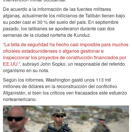
De acuerdo a la información de las fuentes militares
afganas, actualmente los milicianos de Talibán tienen bajo
su poder casi el 30 % del suelo del país. En septiembre
pasado, los talibanes se apoderaron durante casi dos
semanas de la ciudad norteña de Kunduz.
“
La falta de seguridad ha hecho casi imposible para muchos
oficiales estadounidenses o afganos gestionar e
inspeccionar los proyectos de construcción financiados por
EE.UU.
”, subrayó John Sopko, un responsable del referido
organismo en su nota.
Según los informes, Washington gastó unos 113 mil
millones de dólares en la reconstrucción del conflictivo
Afganistán, si bien los críticos ven fracasados este esfuerzo
norteamericano.