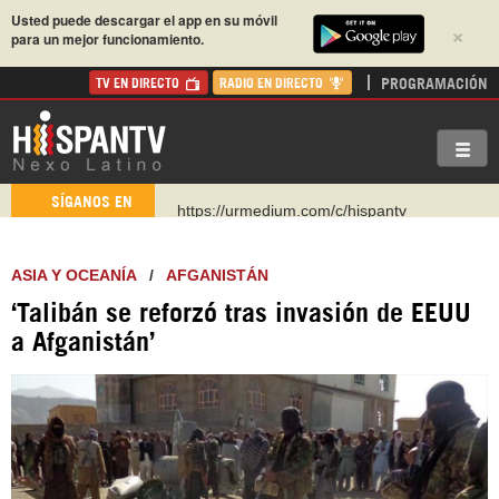
Usted puede descargar el app en su móvil
×
para un mejor funcionamiento.
PROGRAMACIÓN
TV EN DIRECTO
RADIO EN DIRECTO
https://urmedium.com/c/hispantv
SÍGANOS EN
WhatsApp y Viber: +98 921 79 29 404
Instagram como: hispan_tv
ASIA Y OCEANÍA
/
AFGANISTÁN
https://www.facebook.com/Nexolatino.Canal
‘Talibán se reforzó tras invasión de EEUU
https://www.youtube.com/@nexo_latino
a Afganistán’
http://twitter.com/nexo_latino
https://t.me/hispantvcanal