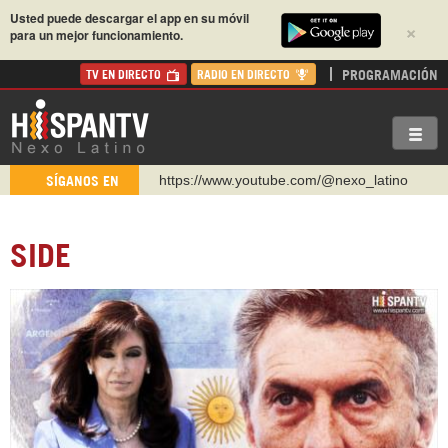
Usted puede descargar el app en su móvil
×
para un mejor funcionamiento.
PROGRAMACIÓN
TV EN DIRECTO
RADIO EN DIRECTO
https://www.youtube.com/@nexo_latino
SÍGANOS EN
http://twitter.com/nexo_latino
https://t.me/hispantvcanal
SIDE
https://urmedium.com/c/hispantv
WhatsApp y Viber: +98 921 79 29 404
Instagram como: hispan_tv
https://www.facebook.com/Nexolatino.Canal