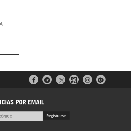
f,



ICIAS POR EMAIL
Registrarse