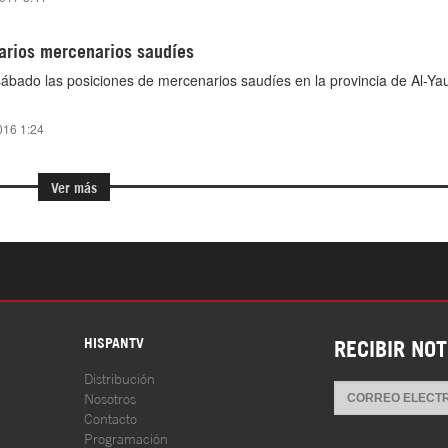
rios mercenarios saudíes
bado las posiciones de mercenarios saudíes en la provincia de Al-Yau
016 1:24
Ver más
S
HISPANTV
RECIBIR NOT
Distribución
Nosotros
Contacto
Programación