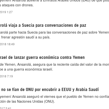
yemení Ansarolá advierte a Emiratos Árabes Unidos (EAU) de que podr
s ataques con drones.
2019 1:27
rolá viaja a Suecia para conversaciones de paz
arolá parte hacia Suecia para las conversaciones de paz sobre Yemen,
 frenar agresión saudí a su país.
 2018 18:49
srael de lanzar guerra económica contra Yemen
de Yemen, Ansarolá, asegura que la reciente caída del valor de la mo
e a una guerra económica israelí.
 2018 7:19
 no se fían de ONU por encubrir a EEUU y Arabia Saudí
 yemení Ansarolá aseguró el viernes que el pueblo de Yemen no confía
ción de las Naciones Unidas (ONU).
2017 5:41