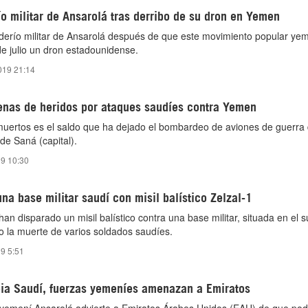
 militar de Ansarolá tras derribo de su dron en Yemen
derío militar de Ansarolá después de que este movimiento popular ye
de julio un dron estadounidense.
019 21:14
enas de heridos por ataques saudíes contra Yemen
muertos es el saldo que ha dejado el bombardeo de aviones de guerra
de Saná (capital).
19 10:30
a base militar saudí con misil balístico Zelzal-1
n disparado un misil balístico contra una base militar, situada en el s
 la muerte de varios soldados saudíes.
9 5:51
bia Saudí, fuerzas yemeníes amenazan a Emiratos