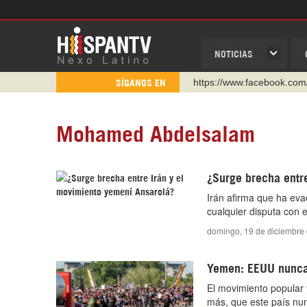
NOTICIAS
https://www.facebook.com
SÍGANOS EN
https://www.youtube.com/
http://twitter.com/nexo_lat
Mohamed Abdelsalam
https://t.me/hispantvcanal
https://urmedium.com/c/h
¿Surge brecha entre
WhatsApp y Viber: +98 92
Irán afirma que ha ev
Instagram como: hispan_t
cualquier disputa con 
domingo, 19 de diciembre
Yemen: EEUU nunca 
El movimiento popular 
más, que este país nun