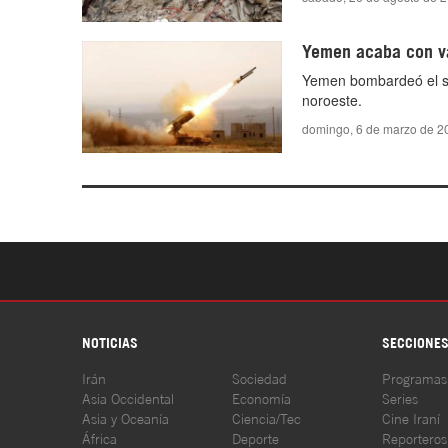
Yemen acaba con va
Yemen bombardeó el sá
noroeste.
domingo, 6 de marzo de 2
NOTICIAS
SECCIONE
Irán
Sociedad
Programas
Asia Occidental
Economía
Series
Asia y Oceanía
Ciencia/Tec
Cine Iraní
África
Deporte
Reporteros