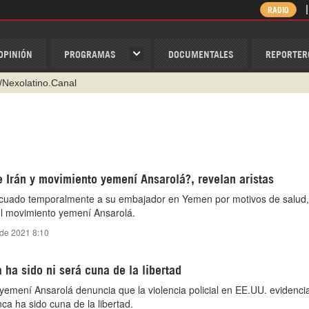
RADIO
OPINIÓN
PROGRAMAS
DOCUMENTALES
REPORTER
/Nexolatino.Canal
@nexo_latino
ino
ispantv
 Irán y movimiento yemení Ansarolá?, revelan aristas
1 79 29 404
acuado temporalmente a su embajador en Yemen por motivos de salud,
v
el movimiento yemení Ansarolá.
 de 2021 8:10
ha sido ni será cuna de la libertad
yemení Ansarolá denuncia que la violencia policial en EE.UU. evidenci
ca ha sido cuna de la libertad.