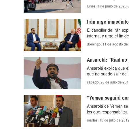
lunes, 1 de junio de 2020 
Irán urge inmediato
El canciller de Irán ex
interna, y urge el fin 
domingo, 11 de agosto de
Ansarolá: “Riad no
Ansarolá explica que e
que no puede salir del
sábado, 20 de julio de 20
“Yemen seguirá con
Ansarolá de Yemen se r
los que responsabiliza 
martes, 16 de julio de 201