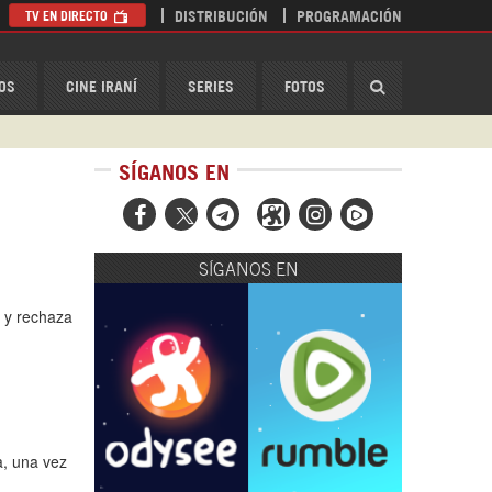
TV EN DIRECTO
DISTRIBUCIÓN
PROGRAMACIÓN
HispanTV
OS
CINE IRANÍ
SERIES
FOTOS
SÍGANOS EN



SÍGANOS EN
 y rechaza
a, una vez