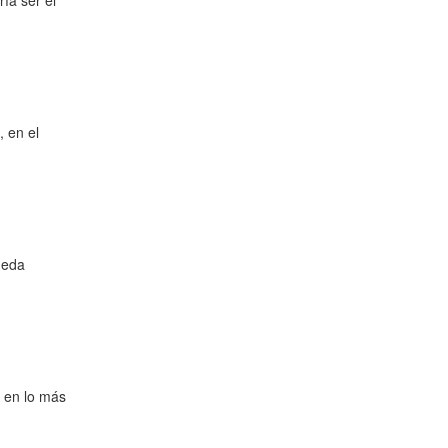
ía ser el
 en el
neda
 en lo más