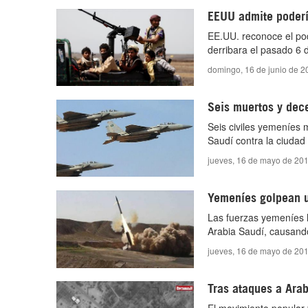
EEUU admite poderío
EE.UU. reconoce el po
derribara el pasado 6 
domingo, 16 de junio de 2
Seis muertos y dec
Seis civiles yemeníes 
Saudí contra la ciudad 
jueves, 16 de mayo de 20
Yemeníes golpean un
Las fuerzas yemeníes ha
Arabia Saudí, causando
jueves, 16 de mayo de 201
Tras ataques a Ara