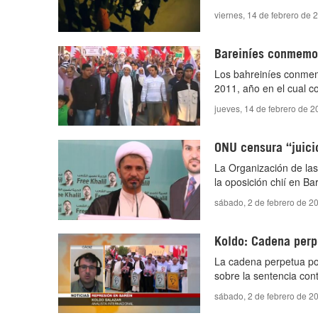
viernes, 14 de febrero de 
Bareiníes conmemor
Los bahreiníes conmem
2011, año en el cual c
jueves, 14 de febrero de 
ONU censura “juicio
La Organización de las
la oposición chií en Bar
sábado, 2 de febrero de 2
Koldo: Cadena perp
La cadena perpetua por 
sobre la sentencia cont
sábado, 2 de febrero de 2