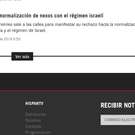
normalización de nexos con el régimen israelí
iníes sale a las calles para manifestar su rechazo hacia la normalizac
fa y el régimen de Israel.
de 2018 6:53
Ver más
S
HISPANTV
RECIBIR NOT
Distribución
Nosotros
Contacto
Programación