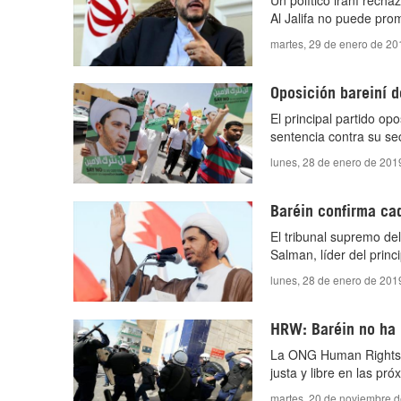
Un político iraní rechaz
Al Jalifa no puede prom
martes, 29 de enero de 20
Oposición bareiní d
El principal partido opo
sentencia contra su sec
lunes, 28 de enero de 201
Baréin confirma cad
El tribunal supremo de
Salman, líder del princ
lunes, 28 de enero de 201
HRW: Baréin no ha 
La ONG Human Rights W
justa y libre en las pr
martes, 20 de noviembre 