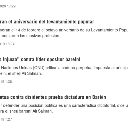
2020 17:29
an el aniversario del levantamiento popular
oran el 14 de febrero el octavo aniversario de su Levantamiento Popu
omenzaron las masivas protestas.
2019 18:24
 injusto” contra líder opositor bareiní
 Naciones Unidas (ONU) critica la cadena perpetua impuesta al principa
éin, el sheij Ali Salman.
019 1:38
etua contra disidentes prueba dictadura en Baréin
defender una posición política es una característica dictatorial, dice u
ra el sheij bareiní Ali Salman.
019 1:27