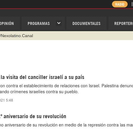
RADIO
OPINIÓN
PROGRAMAS
DOCUMENTALES
REPORTER
/Nexolatino.Canal
@nexo_latino
ino
ispantv
a visita del canciller israelí a su país
1 79 29 404
ron contra el establecimiento de relaciones con Israel. Palestina denun
v
ndo crímenes israelíes contra su pueblo.
021 5:48
.º aniversario de su revolución
no aniversario de su revolución en medio de la represión contra las ma