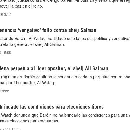
a el fallo judicial contra el clérigo bareiní Ali Salman y señala que el r
over la paz en el reino.
19 3:17
enuncia ‘vengativo’ fallo contra sheij Salman
sitor de Baréin, Al-Wefaq, ha tildado este lunes de “política y vengativa”
retario general, el sheij Ali Salman.
9 15:55
ena perpetua al líder opositor, el sheij Ali Salman
l régimen de Baréin confirma la condena a cadena perpetua contra shei
ipal partido opositor, Al-Wefaq.
9 9:22
brindado las condiciones para elecciones libres
atch denuncia que Baréin no ha brindado las condiciones para una 
óximas elecciones parlamentarias.
de 2018 18:35