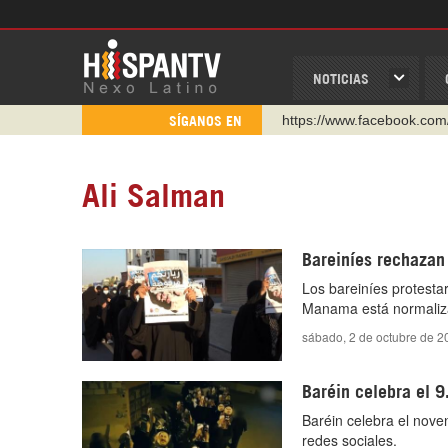
NOTICIAS
https://www.facebook.com
SÍGANOS EN
https://www.youtube.com/
http://twitter.com/nexo_lat
Ali Salman
https://t.me/hispantvcanal
https://urmedium.com/c/h
Bareiníes rechazan l
WhatsApp y Viber: +98 92
Los bareiníes protesta
Instagram como: hispan_t
Manama está normaliza
sábado, 2 de octubre de 2
Baréin celebra el 9
Baréin celebra el nove
redes sociales.