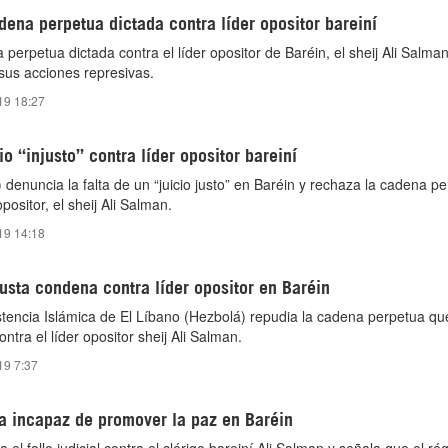
dena perpetua dictada contra líder opositor bareiní
perpetua dictada contra el líder opositor de Baréin, el sheij Ali Salman
sus acciones represivas.
19 18:27
o “injusto” contra líder opositor bareiní
denuncia la falta de un “juicio justo” en Baréin y rechaza la cadena p
opositor, el sheij Ali Salman.
19 14:18
usta condena contra líder opositor en Baréin
tencia Islámica de El Líbano (Hezbolá) repudia la cadena perpetua qu
ntra el líder opositor sheij Ali Salman.
19 7:37
ifa incapaz de promover la paz en Baréin