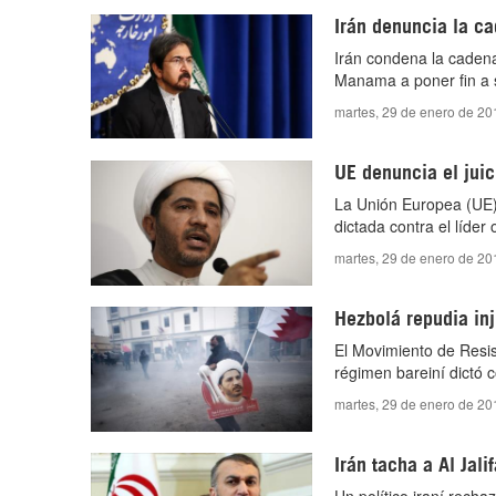
Irán denuncia la ca
Irán condena la cadena 
Manama a poner fin a 
martes, 29 de enero de 20
UE denuncia el juici
La Unión Europea (UE) 
dictada contra el líder 
martes, 29 de enero de 20
Hezbolá repudia inj
El Movimiento de Resis
régimen bareiní dictó co
martes, 29 de enero de 20
Irán tacha a Al Jal