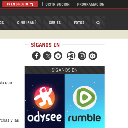
TV EN DIRECTO
DISTRIBUCIÓN
PROGRAMACIÓN
HispanTV
OS
CINE IRANÍ
SERIES
FOTOS
SÍGANOS EN



SÍGANOS EN
cia que
rchas y las