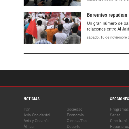
Bareiníes repudian 
Un gran número de bare
relaciones entre Al Jali
sábado, 10 de noviembre 
NOTICIAS
SECCIONE
Irán
Sociedad
Programas
Asia Occidental
Economía
Series
Asia y Oceanía
Ciencia/Tec
Cine Iraní
África
Deporte
Reporteros