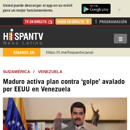
Usted puede descargar el app en su móvil
×
para un mejor funcionamiento.
PROGRAMACIÓN
TV EN DIRECTO
RADIO EN DIRECTO
https://urmedium.com/c/hispantv
SÍGANOS EN
WhatsApp y Viber: +98 921 79 29 404
Instagram como: hispan_tv
SUDAMÉRICA
/
VENEZUELA
https://www.facebook.com/Nexolatino.Canal
Maduro activa plan contra ‘golpe’ avalado
https://www.youtube.com/@nexo_latino
por EEUU en Venezuela
http://twitter.com/nexo_latino
https://t.me/hispantvcanal