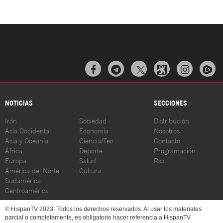



NOTICIAS
SECCIONES
Irán
Sociedad
Distribución
Asia Occidental
Economía
Nosotros
Asia y Oceanía
Ciencia/Tec
Contacto
África
Deporte
Programación
Europa
Salud
Rss
América del Norte
Cultura
Sudamérica
Centroamérica
© HispanTV 2023. Todos los derechos reservados. Al usar los materiales
parcial o completamente, es obligatorio hacer referencia a HispanTV