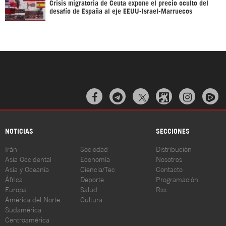
Crisis migratoria de Ceuta expone el precio oculto del
desafío de España al eje EEUU-Israel-Marruecos



NOTICIAS
SECCIONES
Irán
Sociedad
Distribución
Asia Occidental
Economía
Nosotros
Asia y Oceanía
Ciencia/Tec
Contacto
África
Deporte
Programación
Europa
Salud
Rss
América del Norte
Cultura
Sudamérica
Centroamérica