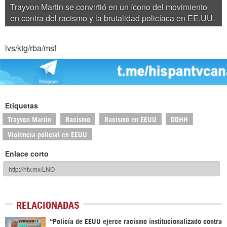
Trayvon Martin se convirtió en un ícono del movimiento
en contra del racismo y la brutalidad policíaca en EE.UU.
lvs/ktg/rba/msf
Etiquetas
Trayvon Martin
Racismo
Racismo en EEUU
DDHH
Violencia policial en EEUU
Enlace corto
RELACIONADAS
“Policía de EEUU ejerce racismo institucionalizado contra