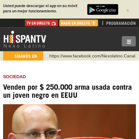
Usted puede descargar el app en su móvil
×
para un mejor funcionamiento.
PROGRAMACIÓN
TV EN DIRECTO
RADIO EN DIRECTO
https://www.facebook.com/Nexolatino.Canal
SÍGANOS EN
https://www.youtube.com/@nexo_latino
http://twitter.com/nexo_latino
SOCIEDAD
https://t.me/hispantvcanal
Venden por $ 250.000 arma usada contra
https://urmedium.com/c/hispantv
un joven negro en EEUU
WhatsApp y Viber: +98 921 79 29 404
Instagram como: hispan_tv