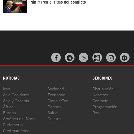
Irán marca el ritmo del conflicto



NOTICIAS
SECCIONES
Irán
Sociedad
Distribución
Asia Occidental
Economía
Nosotros
Asia y Oceanía
Ciencia/Tec
Contacto
África
Deporte
Programación
Europa
Salud
Rss
América del Norte
Cultura
Sudamérica
Centroamérica