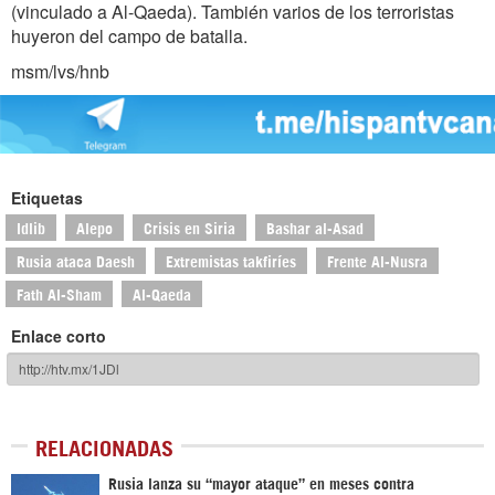
(vinculado a Al-Qaeda). También varios de los terroristas
huyeron del campo de batalla.
msm/lvs/hnb
Etiquetas
Idlib
Alepo
Crisis en Siria
Bashar al-Asad
Rusia ataca Daesh
Extremistas takfiríes
Frente Al-Nusra
Fath Al-Sham
Al-Qaeda
Enlace corto
RELACIONADAS
Rusia lanza su “mayor ataque” en meses contra