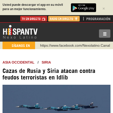
Usted puede descargar el app en su móvil
×
para un mejor funcionamiento.
PROGRAMACIÓN
TV EN DIRECTO
RADIO EN DIRECTO
https://www.facebook.com/Nexolatino.Canal
SÍGANOS EN
https://www.youtube.com/@nexo_latino
http://twitter.com/nexo_latino
ASIA OCCIDENTAL
/
SIRIA
https://t.me/hispantvcanal
Cazas de Rusia y Siria atacan contra
https://urmedium.com/c/hispantv
feudos terroristas en Idlib
WhatsApp y Viber: +98 921 79 29 404
Instagram como: hispan_tv