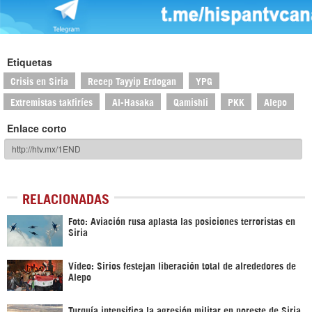
Etiquetas
Crisis en Siria
Recep Tayyip Erdogan
YPG
Extremistas takfiríes
Al-Hasaka
Qamishli
PKK
Alepo
Enlace corto
RELACIONADAS
Foto: Aviación rusa aplasta las posiciones terroristas en
Siria
Vídeo: Sirios festejan liberación total de alrededores de
Alepo
Turquía intensifica la agresión militar en noreste de Siria