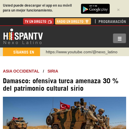
Usted puede descargar el app en su móvil
×
para un mejor funcionamiento.
PROGRAMACIÓN
TV EN DIRECTO
RADIO EN DIRECTO
https://www.youtube.com/@nexo_latino
SÍGANOS EN
http://twitter.com/nexo_latino
https://t.me/hispantvcanal
ASIA OCCIDENTAL
/
SIRIA
https://urmedium.com/c/hispantv
Damasco: ofensiva turca amenaza 30 %
WhatsApp y Viber: +98 921 79 29 404
del patrimonio cultural sirio
Instagram como: hispan_tv
https://www.facebook.com/Nexolatino.Canal