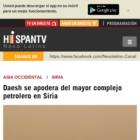
Usted puede descargar el app en su móvil
×
para un mejor funcionamiento.
PROGRAMACIÓN
TV EN DIRECTO
RADIO EN DIRECTO
https://www.facebook.com/Nexolatino.Canal
SÍGANOS EN
https://www.youtube.com/@nexo_latino
http://twitter.com/nexo_latino
ASIA OCCIDENTAL
/
SIRIA
https://t.me/hispantvcanal
Daesh se apodera del mayor complejo
https://urmedium.com/c/hispantv
petrolero en Siria
WhatsApp y Viber: +98 921 79 29 404
Instagram como: hispan_tv