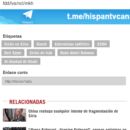
fdd/lvs/ncl/mkh
Etiquetas
Crisis en Siria
Daesh
Extremistas takfiríes
OSDH
Deir Ezzor
Crisis de Irak
Rami Abdel Rahman
Al-Hashad Al-Shabi
Enlace corto
RELACIONADAS
China rechaza cualquier intento de fragmentación de
Siria
"¡Fuera Erdogan!, ¡Asesino Erdogan!", corean activistas en