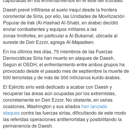
capturadas en los enfrentamientos en el este del Éufrates.
Daesh prevé infiltrarse al suelo iraquí desde la frontera
nororiental de Siria, por ello, las Unidades de Movilización
Popular de Irak (Al-Hashad Al-Shabi, en árabe) decidió
enviar combatientes y equipos militares a las
zonas limítrofes, en particular a Al-Bukamal, ubicada al
sureste de Deir Ezzor, agrega
Al-Mayadeen
.
En los últimos tres días, 75 miembros de las Fuerzas
Democráticas Siria han muerto en ataques de Daesh.
Según el OSDH, el enfrentamiento entre ambos grupos ha
provocado desde el pasado mes de septiembre la muerte de
500 terroristas y de más de 300 milicianos kurdo-árabes.
El Ejército sirio está dedicado a acabar con Daesh y
recuperar las áreas aún ocupadas por los extremistas,
concretamente en Deir Ezzor. No obstante, en varias
ocasiones, Washington y sus aliados
han lanzado
ataques
contra las fuerzas sirias, dificultando de este modo
las referidas operaciones antiterroristas y posibilitando la
permanencia de Daesh.