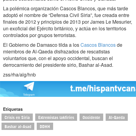
La polémica organización Cascos Blancos, que más tarde
adoptó el nombre de “Defensa Civil Siria”, fue creada entre
finales de 2012 y principios de 2013 por James Le Mesurier,
un exoficial del Ejército británico, y actúa en los territorios
controlados por grupos terroristas.
El Gobierno de Damasco tilda a los
Cascos Blancos
de
miembros de Al-Qaeda disfrazados de rescatistas
voluntarios que, con el apoyo occidental, buscan el
derrocamiento del presidente sirio, Bashar al-Asad.
zss/rha/alg/hnb
Etiquetas
Crisis en Siria
Extremistas takfiríes
Occidente
Al-Qaeda
Bashar al-Asad
DDHH