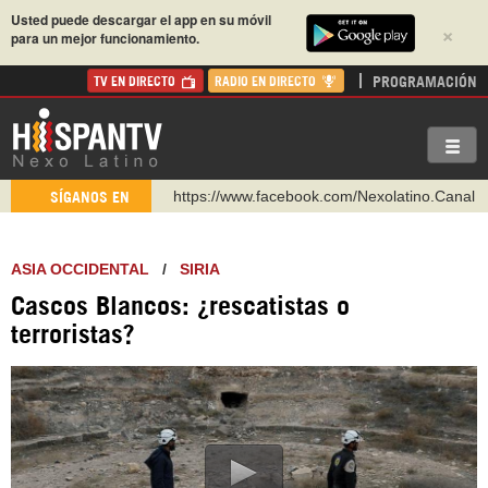
Usted puede descargar el app en su móvil
×
para un mejor funcionamiento.
PROGRAMACIÓN
TV EN DIRECTO
RADIO EN DIRECTO
https://www.facebook.com/Nexolatino.Canal
SÍGANOS EN
https://www.youtube.com/@nexo_latino
http://twitter.com/nexo_latino
ASIA OCCIDENTAL
/
SIRIA
https://t.me/hispantvcanal
Cascos Blancos: ¿rescatistas o
https://urmedium.com/c/hispantv
terroristas?
WhatsApp y Viber: +98 921 79 29 404
Instagram como: hispan_tv