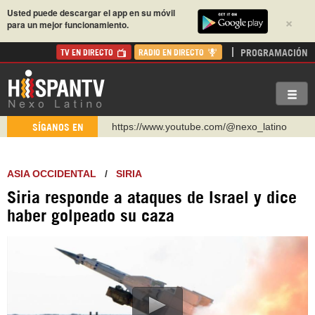
Usted puede descargar el app en su móvil
×
para un mejor funcionamiento.
PROGRAMACIÓN
TV EN DIRECTO
RADIO EN DIRECTO
https://www.youtube.com/@nexo_latino
SÍGANOS EN
http://twitter.com/nexo_latino
https://t.me/hispantvcanal
ASIA OCCIDENTAL
/
SIRIA
https://urmedium.com/c/hispantv
Siria responde a ataques de Israel y dice
WhatsApp y Viber: +98 921 79 29 404
haber golpeado su caza
Instagram como: hispan_tv
https://www.facebook.com/Nexolatino.Canal