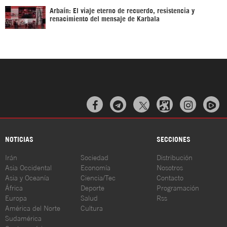
Arbaín: El viaje eterno de recuerdo, resistencia y
renacimiento del mensaje de Karbala



NOTICIAS
SECCIONES
Irán
Sociedad
Distribución
Asia Occidental
Economía
Nosotros
Asia y Oceanía
Ciencia/Tec
Contacto
África
Deporte
Programación
Europa
Salud
Rss
América del Norte
Cultura
Sudamérica