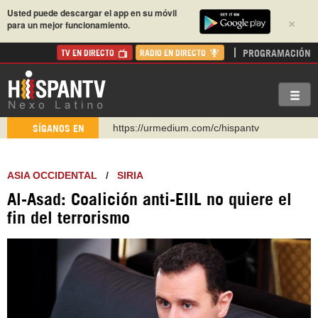
Usted puede descargar el app en su móvil
×
para un mejor funcionamiento.
PROGRAMACIÓN
TV EN DIRECTO
RADIO EN DIRECTO
https://urmedium.com/c/hispantv
SÍGANOS EN
WhatsApp y Viber: +98 921 79 29 404
Instagram como: hispan_tv
ASIA OCCIDENTAL
/
SIRIA
https://www.facebook.com/Nexolatino.Canal
Al-Asad: Coalición anti-EIIL no quiere el
https://www.youtube.com/@nexo_latino
fin del terrorismo
http://twitter.com/nexo_latino
https://t.me/hispantvcanal