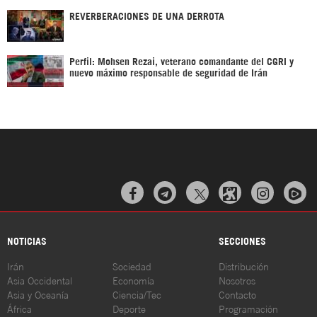
REVERBERACIONES DE UNA DERROTA
Perfil: Mohsen Rezai, veterano comandante del CGRI y
nuevo máximo responsable de seguridad de Irán



NOTICIAS
SECCIONES
Irán
Sociedad
Distribución
Asia Occidental
Economía
Nosotros
Asia y Oceanía
Ciencia/Tec
Contacto
África
Deporte
Programación