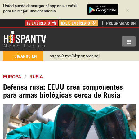
Usted puede descargar el app en su móvil
×
para un mejor funcionamiento.
PROGRAMACIÓN
TV EN DIRECTO
RADIO EN DIRECTO
https://t.me/hispantvcanal
SÍGANOS EN
https://urmedium.com/c/hispantv
WhatsApp y Viber: +98 921 79 29 404
EUROPA
/
RUSIA
Instagram como: hispan_tv
Defensa rusa: EEUU crea componentes
https://www.facebook.com/Nexolatino.Canal
para armas biológicas cerca de Rusia
https://www.youtube.com/@nexo_latino
http://twitter.com/nexo_latino