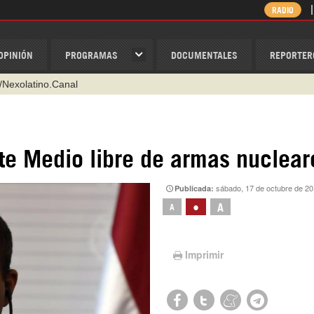
RADIO
OPINIÓN
PROGRAMAS
DOCUMENTALES
REPORTER
/Nexolatino.Canal
@nexo_latino
ino
nte Medio libre de armas nuclear
ispantv
1 79 29 404
sábado, 17 de octubre de 20
Publicada:
v
•
A
A
Imprimir