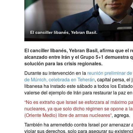
El canciller libanés, Yebran Basil.
El canciller libanés, Yebran Basil, afirma que el
alcanzado entre Irán y el Grupo 5+1 demuestra qu
solución para las crisis regionales.
Durante su intervención en la
reunión preliminar de
de Múnich, celebrada en Teherán
, capital persa,
el 
libanesa ha instado este sábado a todos los Estado
valerse del ejemplo de Irán para restaurar la paz en
“No es extraño que Israel se esforzara al máximo pa
nucleares, ya que solo dicho régimen se opone a la
(Oriente Medio) libre de armas nucleares”
, agrega.
También ha arremetido contra Israel por amenazar a
violar sus derechos, solo para asegurar su existenci