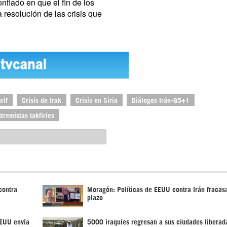
fiado en que el fin de los
a resolución de las crisis que
rif
Crisis de Irak
Crisis en Siria
Diálogos Irán-G5+1
xtremistas takfiríes
contra
Moragón: Políticas de EEUU contra Irán fracas
plazo
EEUU envía
5000 iraquíes regresan a sus ciudades liberad