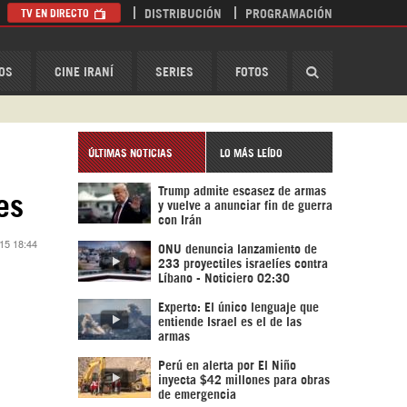
TV EN DIRECTO
DISTRIBUCIÓN
PROGRAMACIÓN
HispanTV
OS
CINE IRANÍ
SERIES
FOTOS
ÚLTIMAS NOTICIAS
LO MÁS LEÍDO
Trump admite escasez de armas
es
y vuelve a anunciar fin de guerra
con Irán
15 18:44
ONU denuncia lanzamiento de
233 proyectiles israelíes contra
Líbano - Noticiero 02:30
Experto: El único lenguaje que
entiende Israel es el de las
armas
Perú en alerta por El Niño
inyecta $42 millones para obras
de emergencia