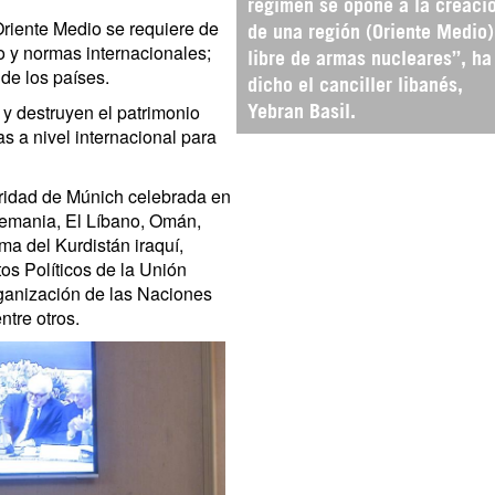
régimen se opone a la creaci
 Oriente Medio se requiere de
de una región (Oriente Medio)
o y normas internacionales;
libre de armas nucleares”, ha
 de los países.
dicho el canciller libanés,
 y destruyen el patrimonio
Yebran Basil.
s a nivel internacional para
uridad de Múnich celebrada en
Alemania, El Líbano, Omán,
ma del Kurdistán iraquí,
os Políticos de la Unión
ganización de las Naciones
tre otros.