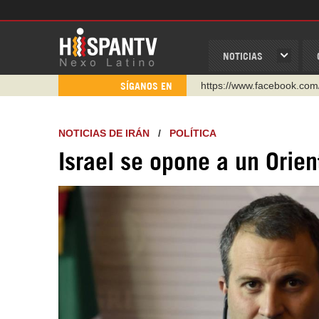
NOTICIAS
https://www.facebook.com
SÍGANOS EN
https://www.youtube.com/
http://twitter.com/nexo_lat
NOTICIAS DE IRÁN
/
POLÍTICA
https://t.me/hispantvcanal
Israel se opone a un Orie
https://urmedium.com/c/h
WhatsApp y Viber: +98 92
Instagram como: hispan_t