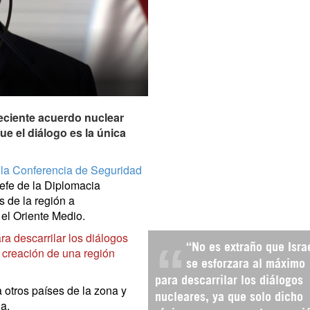
 reciente acuerdo nuclear
e el diálogo es la única
 la Conferencia de Seguridad
jefe de la Diplomacia
s de la región a
 el Oriente Medio.
ra descarrilar los diálogos
“No es extraño que Isra
 creación de una región
se esforzara al máximo
para descarrilar los diálogos
 otros países de la zona y
nucleares, ya que solo dicho
a.