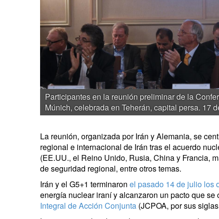
Participantes en la reunión preliminar de la Conf
Múnich, celebrada en Teherán, capital persa. 17 
La reunión, organizada por Irán y Alemania, se centra
regional e internacional de Irán tras el acuerdo nu
(EE.UU., el Reino Unido, Rusia, China y Francia, m
de seguridad regional, entre otros temas.
Irán y el G5+1 terminaron
el pasado 14 de julio los 
energía nuclear iraní y alcanzaron un pacto que s
Integral de Acción Conjunta
(JCPOA, por sus siglas 