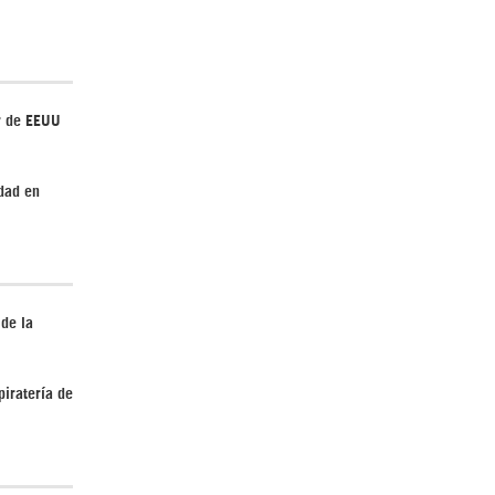
Irán pide “tolerancia cero” ante ataques
r de EEUU
contra instalaciones nucleares | Detrás de
la Razón
dad en
 de la
“Cobarde crimen de guerra”: Irán denuncia
ataque de EEUU a su hospital infantil |
piratería de
Detrás de la Razón