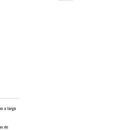
El Hombre eterno | Parte 2
CGRI de Irán asesta duros golpes a EEUU
con ataque simultáneo en Asia Occidental |
Detrás de la Razón
an a largo
as de