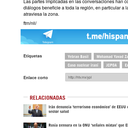
Las partes implicadas en las conversaciones han con
diálogos beneficie a toda la región, en particular a l
atraviesa la zona.
ftm/nii/
Etiquetas
Yebran Basil
Mohamad Yavad Za
Caso nuclear iraní
JCPOA
E
Enlace corto
RELACIONADAS
Irán denuncia ‘terrorismo económico’ de EEUU 
sector salud
Rusia censura en la ONU ‘señales mixtas’ que 